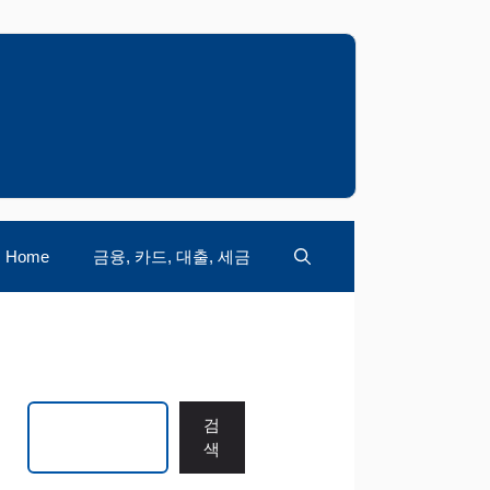
Home
금융, 카드, 대출, 세금
검색
검
색