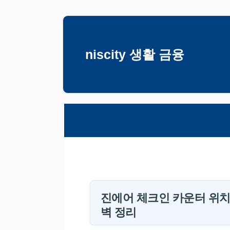
컨
텐
츠
niscity 생활 금융
로
건
너
뛰
기
진에어 체크인 카운터 위치
벽 정리