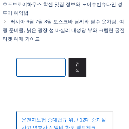
호프브로이하우스 학센 맛집 정보와 노이슈반슈타인 성
투어 예약법
러시아 6월 7월 8월 모스크바 날씨와 필수 옷차림, 여
행 준비물, 붉은 광장 성 바실리 대성당 뷰와 크렘린 궁전
티켓 예매 가이드
검색
검
색
운전자보험 중대법규 위반 12대 중과실
사고 변호사 선임비 한도 팩트체크