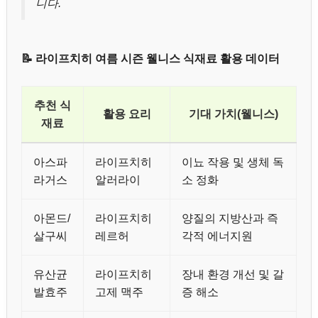
니다.
📝 라이프치히 여름 시즌 웰니스 식재료 활용 데이터
추천 식
활용 요리
기대 가치(웰니스)
재료
아스파
라이프치히
이뇨 작용 및 생체 독
라거스
알러라이
소 정화
아몬드/
라이프치히
양질의 지방산과 즉
살구씨
레르허
각적 에너지원
유산균
라이프치히
장내 환경 개선 및 갈
발효주
고제 맥주
증 해소