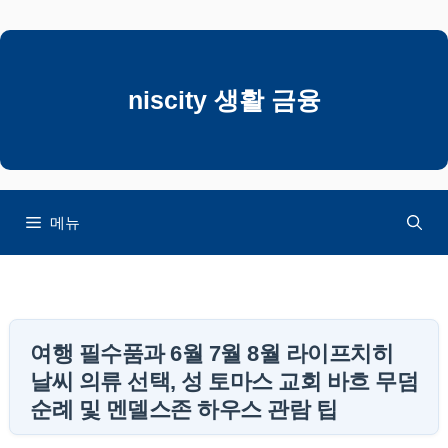
컨
텐
츠
로
niscity 생활 금융
건
너
뛰
기
메뉴
여행 필수품과 6월 7월 8월 라이프치히
날씨 의류 선택, 성 토마스 교회 바흐 무덤
순례 및 멘델스존 하우스 관람 팁