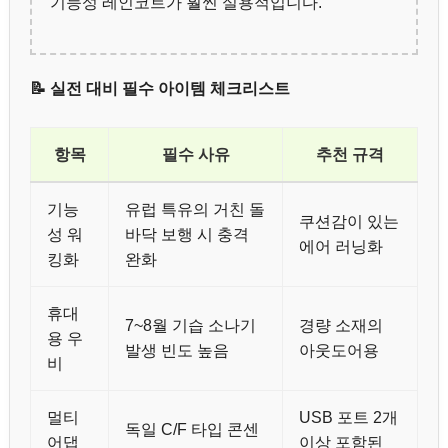
기능성 레인코트가 훨씬 실용적입니다.
📝 실전 대비 필수 아이템 체크리스트
항목
필수 사유
추천 규격
기능
유럽 특유의 거친 돌
쿠션감이 있는
성 워
바닥 보행 시 충격
에어 러닝화
킹화
완화
휴대
7~8월 기습 소나기
경량 소재의
용 우
발생 빈도 높음
아웃도어용
비
멀티
USB 포트 2개
독일 C/F 타입 콘센
어댑
이상 포함된