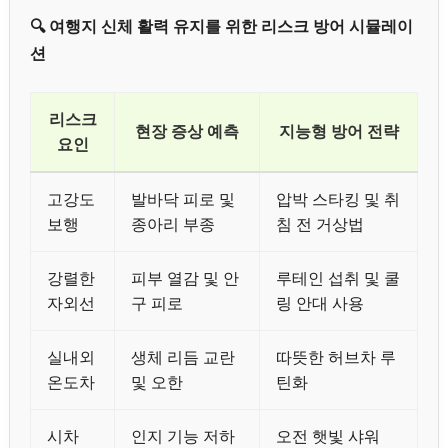
🔍 여행지 신체 활력 유지를 위한 리스크 방어 시뮬레이
션
리스크
현장 증상 예측
지능형 방어 전략
요인
고강도
발바닥 피로 및
압박 스타킹 및 취
보행
종아리 부종
침 전 거상법
강렬한
피부 열감 및 안
루테인 섭취 및 쿨
자외선
구 피로
링 안대 사용
실내외
생체 리듬 교란
따뜻한 허브차 루
온도차
및 오한
틴화
시차
인지 기능 저하
오전 햇빛 샤워