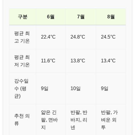
구분
6월
7월
8월
평균 최
22.4°C
24.8°C
24.5°C
고 기온
평균 최
11.6°C
13.8°C
13.4°C
저 기온
강수일
수 (평
9일
10일
9일
균)
얇은 긴
반팔, 반
반팔, 가
추천 의
팔, 면바
바지, 리
벼운 외
류
지
넨
투