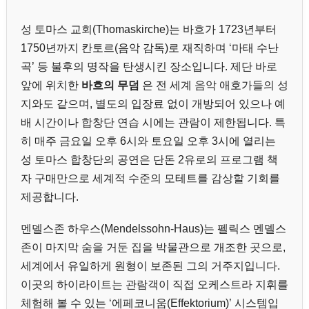
성 토마스 교회(Thomaskirche)는 바흐가 1723년부터
1750년까지 칸토르(음악 감독)로 재직하며 ‘마태 수난
곡’ 등 불후의 명작을 탄생시킨 장소입니다. 제단 바로
앞에 위치한
바흐의 무덤
은 전 세계 음악 애호가들의 성
지와도 같으며, 별도의 입장료 없이 개방되어 있으나 예
배 시간이나 합창단 연습 시에는 관람이 제한됩니다. 특
히 매주 금요일 오후 6시와 토요일 오후 3시에 열리는
성 토마스 합창단의 공연은 단돈 2유로의 프로그램 책
자 구매만으로 세계적 수준의 모테트를 감상할 기회를
제공합니다.
멘델스존 하우스(Mendelssohn-Haus)는 펠릭스 멘델스
존이 마지막 숨을 거둔 집을 박물관으로 개조한 곳으로,
세계에서 유일하게 원형이 보존된 그의 거주지입니다.
이곳의 하이라이트는 관람객이 직접 오케스트라 지휘를
체험해 볼 수 있는 ‘에페코니움(Effektorium)’ 시스템입