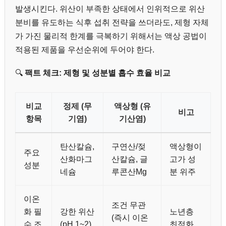
발생시킨다. 위산이 부족한 상태에서 인위적으로 위산
분비를 유도하는 식후 섭취 전략을 쓰더라도, 제형 자체
가 가진 물리적 한계를 극복하기 위해서는 액상 공법이
적용된 제품을 우선순위에 두어야 한다.
🔍
팩트 체크: 제형 및 성분별 흡수 효율 비교
비교
정제 (무
액상형 (유
비고
항목
기염)
기산염)
탄산칼슘,
구연산/젖
액상형이
주요
산화마그
산칼슘, 글
고가 성
성분
네슘
루콘산Mg
분 위주
이온
조건 무관
화 필
강한 위산
노년층
(즉시 이온
수 조
(pH 1~2)
최적화