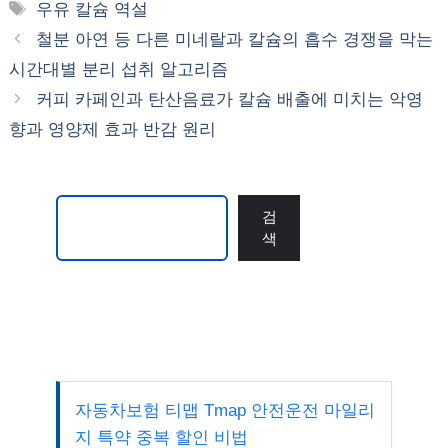
테
태
우유 칼슘 역설
고
그
철분 아연 등 다른 미네랄과 칼슘의 흡수 경쟁을 막는
리
시간대별 분리 섭취 알고리즘
커피 카페인과 탄산음료가 칼슘 배출에 미치는 악영
향과 영양제 효과 반감 원리
검색
검
색
자동차보험 티맵 Tmap 안전운전 마일리
지 특약 중복 할인 비법