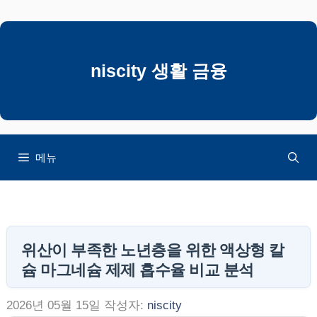
컨
텐
츠
로
niscity 생활 금융
건
너
뛰
기
메뉴
위산이 부족한 노년층을 위한 액상형 칼
슘 마그네슘 제제 흡수율 비교 분석
2026년 05월 15일
작성자:
niscity