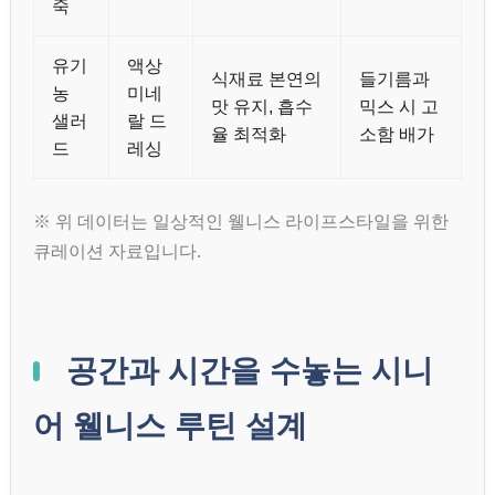
죽
유기
액상
식재료 본연의
들기름과
농
미네
맛 유지, 흡수
믹스 시 고
샐러
랄 드
율 최적화
소함 배가
드
레싱
※ 위 데이터는 일상적인 웰니스 라이프스타일을 위한
큐레이션 자료입니다.
공간과 시간을 수놓는 시니
어 웰니스 루틴 설계