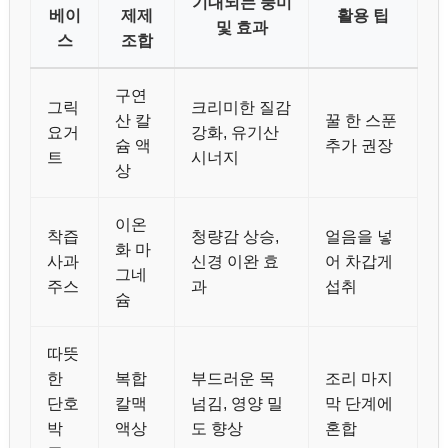
기대되는 풍미
베이
제제
활용 팁
및 효과
스
조합
구연
그릭
크리미한 질감
산 칼
꿀 한 스푼
요거
강화, 유기산
슘 액
추가 권장
트
시너지
상
이온
착즙
청량감 상승,
얼음을 넣
화 마
사과
신경 이완 효
어 차갑게
그네
주스
과
섭취
슘
따뜻
한
복합
부드러운 목
조리 마지
단호
칼맥
넘김, 영양 밀
막 단계에
박
액상
도 향상
혼합