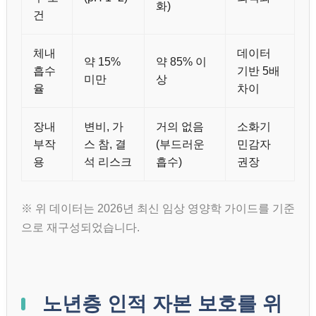
화)
건
체내
데이터
약 15%
약 85% 이
흡수
기반 5배
미만
상
율
차이
장내
변비, 가
거의 없음
소화기
부작
스 참, 결
(부드러운
민감자
용
석 리스크
흡수)
권장
※ 위 데이터는 2026년 최신 임상 영양학 가이드를 기준
으로 재구성되었습니다.
노년층 인적 자본 보호를 위