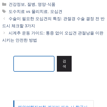
카
건강정보, 질병, 영양·식품
테
태
도수치료 vs 물리치료
,
오십견
고
그
수술이 필요한 오십견의 특징: 관절경 수술 결정 전 반
리
드시 체크할 3가지
시계추 운동 가이드: 통증 없이 오십견 관절낭을 이완
시키는 안전한 방법
검색
검
색