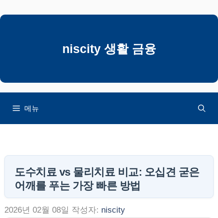
컨
텐
츠
로
niscity 생활 금융
건
너
뛰
기
메뉴
도수치료 vs 물리치료 비교: 오십견 굳은
어깨를 푸는 가장 빠른 방법
2026년 02월 08일
작성자:
niscity