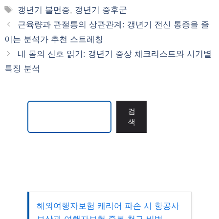
테
태
갱년기 불면증
,
갱년기 증후군
고
그
근육량과 관절통의 상관관계: 갱년기 전신 통증을 줄
리
이는 분석가 추천 스트레칭
내 몸의 신호 읽기: 갱년기 증상 체크리스트와 시기별
특징 분석
검색
검
색
해외여행자보험 캐리어 파손 시 항공사