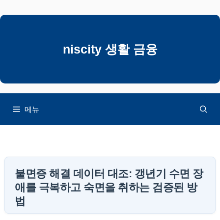
컨
텐
츠
로
niscity 생활 금융
건
너
뛰
기
메뉴
불면증 해결 데이터 대조: 갱년기 수면 장
애를 극복하고 숙면을 취하는 검증된 방
법