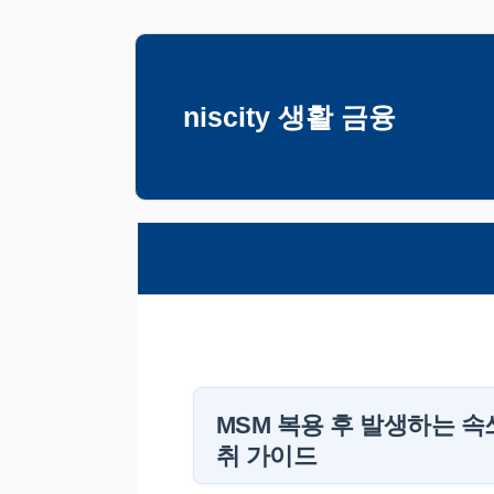
컨
텐
츠
niscity 생활 금융
로
건
너
뛰
기
MSM 복용 후 발생하는 
취 가이드