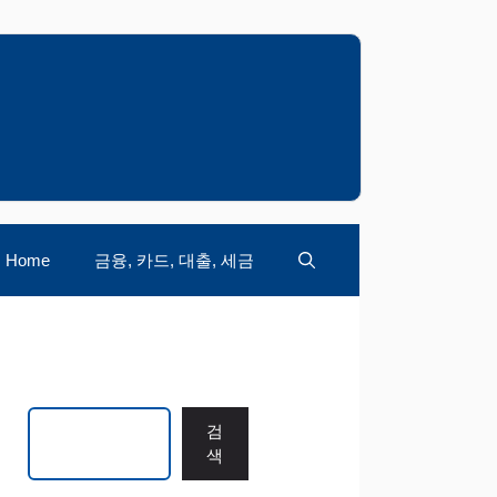
Home
금융, 카드, 대출, 세금
검색
검
색