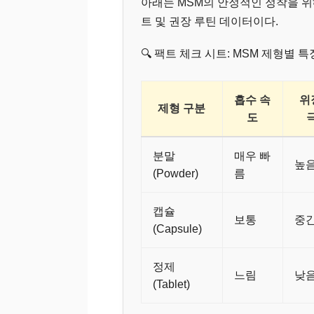
아래는 MSM의 안정적인 정착을 위해
트 및 권장 루틴 데이터이다.
🔍 팩트 체크 시트: MSM 제형별 
흡수 속
위
제형 구분
도
분말
매우 빠
높
(Powder)
름
캡슐
보통
중
(Capsule)
정제
느림
낮
(Tablet)