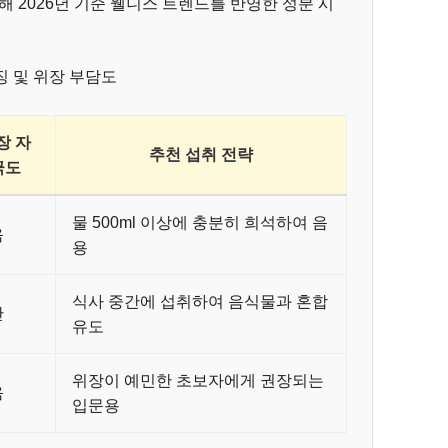
 2026년 기준 웰니스 트렌드를 반영한 성분 시
특징 및 위장 부담도
장 자
추천 섭취 전략
극도
물 500ml 이상에 충분히 희석하여 음
음
용
식사 중간에 섭취하여 음식물과 혼합
간
유도
위장이 예민한 초보자에게 권장되는
음
입문용