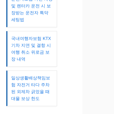
및 렌터카 운전 시 보
장받는 운전자 특약
세팅법
국내여행자보험 KTX
기차 지연 및 결항 시
여행 취소 위로금 보
장 내역
일상생활배상책임보
험 자전거 타다 주차
된 외제차 긁었을 때
대물 보상 한도