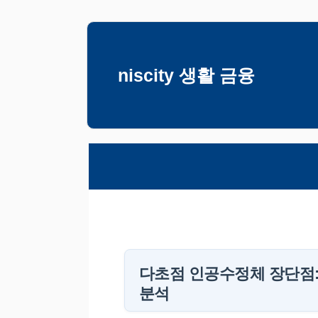
컨
텐
츠
niscity 생활 금융
로
건
너
뛰
기
다초점 인공수정체 장단점:
분석