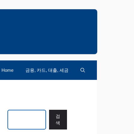
Home
금융, 카드, 대출, 세금
검색
검
색