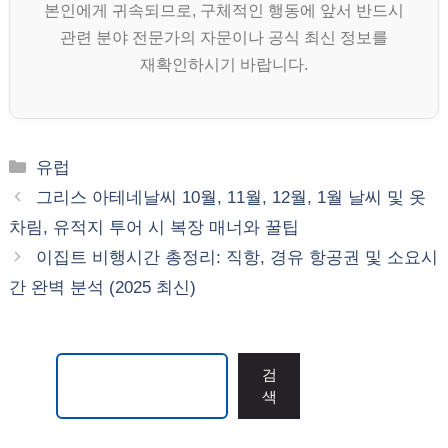
본인에게 귀속되므로, 구체적인 행동에 앞서 반드시
관련 분야 전문가의 자문이나 공식 최신 정보를
재확인하시기 바랍니다.
카
유럽
테
그리스 아테네날씨 10월, 11월, 12월, 1월 날씨 및 옷
고
차림, 유적지 투어 시 복장 매너와 꿀팁
리
이집트 비행시간 총정리: 직항, 경유 항공권 및 소요시
간 완벽 분석 (2025 최신)
검색
검
색