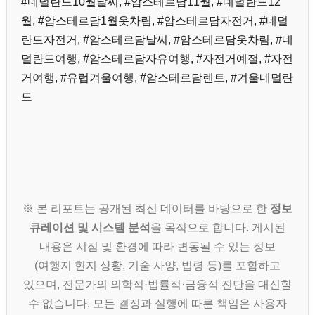
#네덜란드10월날씨, #암스테르담11월, #네덜란드12
월, #암스테르담1월옷차림, #암스테르담자전거, #네덜
란드자전거, #암스테르담날씨, #암스테르담옷차림, #네
덜란드여행, #암스테르담자유여행, #자전거예절, #자전
거여행, #유럽겨울여행, #암스테르담렌트, #겨울네덜란
드
※ 본 리포트는 공개된 최신 데이터를 바탕으로 한
정보
큐레이션 및 시스템 분석
을 목적으로 합니다. 게시된
내용은 시점 및 환경에 따라 변동될 수 있는 정보
(여행지 현지 상황, 기술 사양, 법령 등)를 포함하고
있으며, 전문가의 의학적·법률적·금융적 진단을 대신할
수 없습니다. 모든 결정과 실행에 따른 책임은 사용자