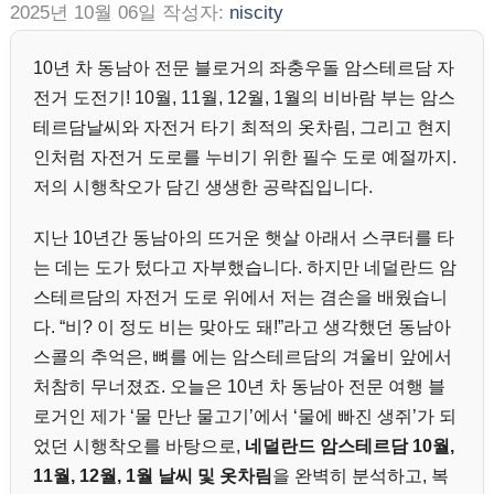
2025년 10월 06일
작성자:
niscity
10년 차 동남아 전문 블로거의 좌충우돌 암스테르담 자
전거 도전기! 10월, 11월, 12월, 1월의 비바람 부는 암스
테르담날씨와 자전거 타기 최적의 옷차림, 그리고 현지
인처럼 자전거 도로를 누비기 위한 필수 도로 예절까지.
저의 시행착오가 담긴 생생한 공략집입니다.
지난 10년간 동남아의 뜨거운 햇살 아래서 스쿠터를 타
는 데는 도가 텄다고 자부했습니다. 하지만 네덜란드 암
스테르담의 자전거 도로 위에서 저는 겸손을 배웠습니
다. “비? 이 정도 비는 맞아도 돼!”라고 생각했던 동남아
스콜의 추억은, 뼈를 에는 암스테르담의 겨울비 앞에서
처참히 무너졌죠. 오늘은 10년 차 동남아 전문 여행 블
로거인 제가 ‘물 만난 물고기’에서 ‘물에 빠진 생쥐’가 되
었던 시행착오를 바탕으로,
네덜란드 암스테르담 10월,
11월, 12월, 1월 날씨 및 옷차림
을 완벽히 분석하고, 복