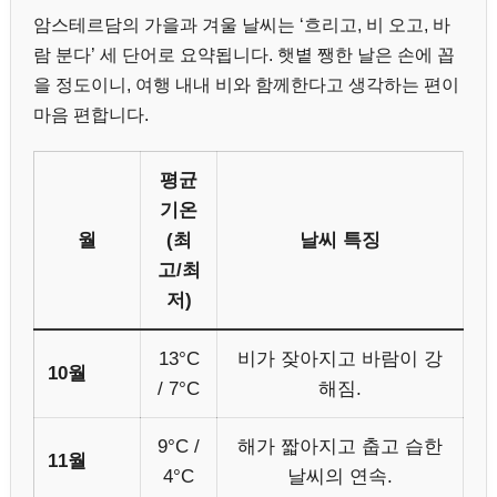
암스테르담의 가을과 겨울 날씨는 ‘흐리고, 비 오고, 바
람 분다’ 세 단어로 요약됩니다. 햇볕 쨍한 날은 손에 꼽
을 정도이니, 여행 내내 비와 함께한다고 생각하는 편이
마음 편합니다.
평균
기온
월
(최
날씨 특징
고/최
저)
13°C
비가 잦아지고 바람이 강
10월
/ 7°C
해짐.
9°C /
해가 짧아지고 춥고 습한
11월
4°C
날씨의 연속.