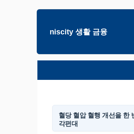
컨
텐
츠
niscity 생활 금융
로
건
너
뛰
기
혈당 혈압 혈행 개선을 한 
각편대