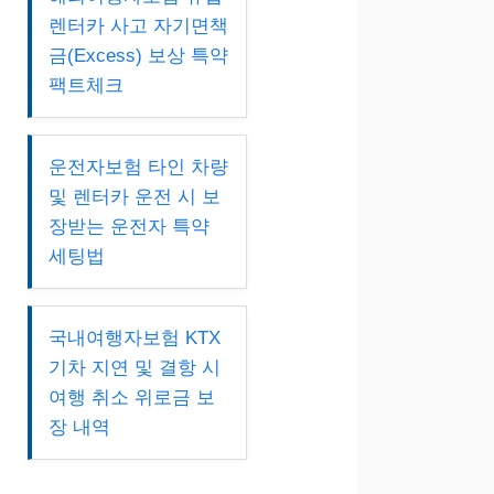
렌터카 사고 자기면책
금(Excess) 보상 특약
팩트체크
운전자보험 타인 차량
및 렌터카 운전 시 보
장받는 운전자 특약
세팅법
국내여행자보험 KTX
기차 지연 및 결항 시
여행 취소 위로금 보
장 내역