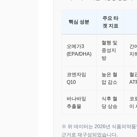
주요 타
핵심 성분
겟 지표
혈행 및
오메가3
간
중성지
(EPA/DHA)
지
방
코엔자임
높은 혈
혈
Q10
압 감소
AT
바나바잎
식후 혈
코
추출물
당 상승
이
※ 위 데이터는 2026년 식품의약
근거로 재구성되었습니다.