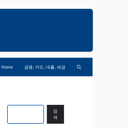
Home
금융, 카드, 대출, 세금
검색
검
색