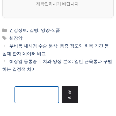
재확인하시기 바랍니다.
카
건강정보, 질병, 영양·식품
테
태
췌장암
고
그
부비동 내시경 수술 분석: 통증 정도와 회복 기간 등
리
실제 환자 데이터 비교
췌장암 등통증 위치와 양상 분석: 일반 근육통과 구별
하는 결정적 차이
검색
검
색