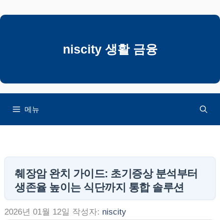
컨
텐
츠
로
niscity 생활 금융
건
너
뛰
기
메뉴
췌장암 완치 가이드: 초기증상 분석부터
생존율 높이는 식단까지 통합 솔루션
2026년 01월 12일
작성자:
niscity