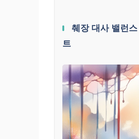
췌장 대사 밸런스
트