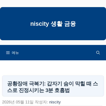
컨
텐
츠
로
niscity 생활 금융
건
너
뛰
기
메뉴
공황장애 극복기: 갑자기 숨이 막힐 때 스
스로 진정시키는 3분 호흡법
2026년 05월 11일
작성자:
niscity