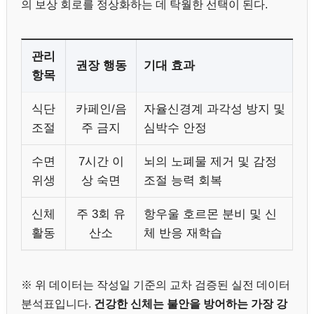
의 보상 회로를 정상화하는 데 탁월한 선택이 된다.
관리
권장 행동
기대 효과
항목
식단
카페인/음
자율신경계 과각성 방지 및
조절
주 금지
심박수 안정
수면
7시간 이
뇌의 노폐물 제거 및 감정
위생
상 숙면
조절 능력 회복
신체
주 3회 유
항우울 호르몬 분비 및 신
활동
산소
체 반응 재학습
※ 위 데이터는 작성일 기준의 교차 검증된 실전 데이터
분석표입니다.
건강한 신체는 불안을 방어하는 가장 강