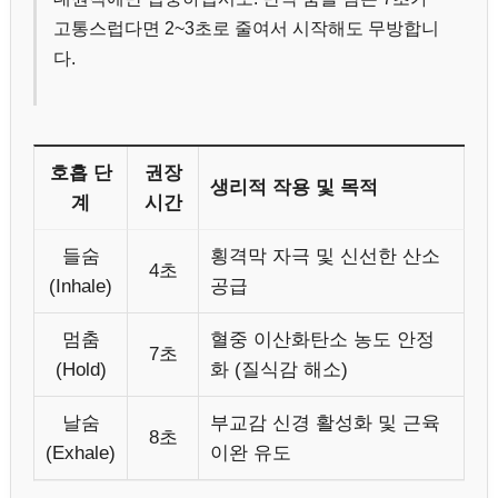
고통스럽다면 2~3초로 줄여서 시작해도 무방합니
다.
호흡 단
권장
생리적 작용 및 목적
계
시간
들숨
횡격막 자극 및 신선한 산소
4초
(Inhale)
공급
멈춤
혈중 이산화탄소 농도 안정
7초
(Hold)
화 (질식감 해소)
날숨
부교감 신경 활성화 및 근육
8초
(Exhale)
이완 유도