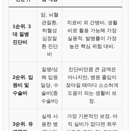
암, 뇌혈
관질환,
치료비 외 간병비, 생활
1순위. 3
허혈성
비로 활용 가능해 가장
대 질병
심장질
실용적. 발병률이 가장
진단비
환 진단
높은 핵심 위험 대비.
비
질병/상
진단비만큼 큰 금액은
2순위. 입
해 입원
아니지만, 병원 출입이
원비 및
일당, 수
잦아질 때마다 소소하게
수술비
술비(종
도움이 되는 생활비 보
수술비)
장.
실제 사
가장 기본적인 보장. 아
3순위. 유
용한 병
직 실비가 없다면 최우