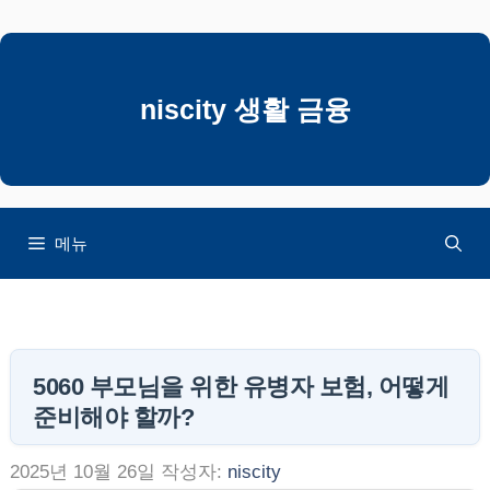
컨
텐
츠
로
niscity 생활 금융
건
너
뛰
기
메뉴
5060 부모님을 위한 유병자 보험, 어떻게
준비해야 할까?
2025년 10월 26일
작성자:
niscity