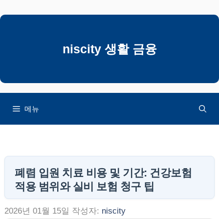
컨
텐
츠
로
niscity 생활 금융
건
너
뛰
기
메뉴
폐렴 입원 치료 비용 및 기간: 건강보험
적용 범위와 실비 보험 청구 팁
2026년 01월 15일
작성자:
niscity