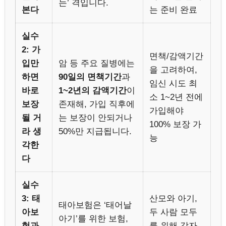
는’ 격입니다.
본다
는 준비 완료
실수
2: 가
면책/감액기간
입만
암 등 주요 질병에는
을 고려하여,
하면
90일의 면책기간
과
임신 시도 최
바로
1~2년의 감액기간
이
소 1~2년 전에
보장
존재해, 가입 직후에
가입해야
될 거
는 보장이 안되거나
100% 보장 가
라 생
50%만 지급됩니다.
능
각한
다
실수
3: 태
산모와 아기,
태아보험은 ‘태어날
아보
두 사람 모두
아기’를 위한 보험,
험과
를 위해 각자