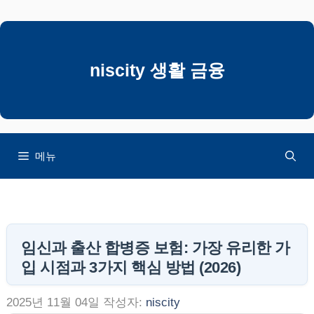
컨
텐
츠
로
niscity 생활 금융
건
너
뛰
기
메뉴
임신과 출산 합병증 보험: 가장 유리한 가
입 시점과 3가지 핵심 방법 (2026)
2025년 11월 04일
작성자:
niscity