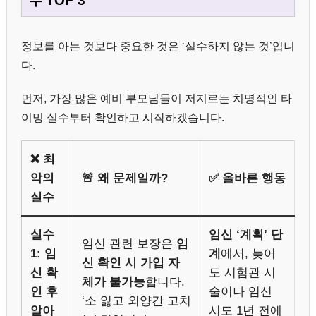
수 TOP 3
정보를 아는 것보다 중요한 것은 ‘실수하지 않는 것’입니
다.
먼저, 가장 많은 예비 부모님들이 저지르는 치명적인 타
이밍 실수부터 확인하고 시작하겠습니다.
❌ 최
악의
🚨 왜 문제일까?
✅ 올바른 행동
실수
실수
임신 ‘계획’ 단
임신 관련 보장은
임
1: 임
계
에서, 늦어
신 확인 시 가입 자
신 확
도 시험관 시
체가 불가능
합니다.
인 후
술이나 임신
‘소 잃고 외양간 고치
알아
시도 1년 전에