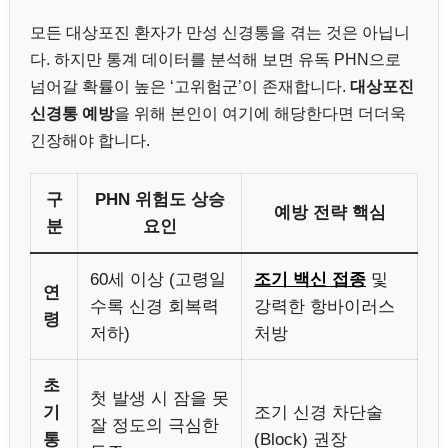
모든 대상포진 환자가 만성 신경통을 겪는 것은 아닙니
다. 하지만 통계 데이터를 분석해 보면 유독 PHN으로
넘어갈 확률이 높은 ‘고위험군’이 존재합니다.
대상포진
신경통 예방
을 위해 본인이 여기에 해당한다면 더더욱
긴장해야 합니다.
구
PHN 위험도 상승
예방 전략 핵심
분
요인
60세 이상 (고령일
조기 백신 접종
및
연
수록 신경 회복력
강력한 항바이러스
령
저하)
처방
초
첫 발생 시 잠을 못
기
조기 신경 차단술
잘 정도의 극심한
통
(Block) 권장