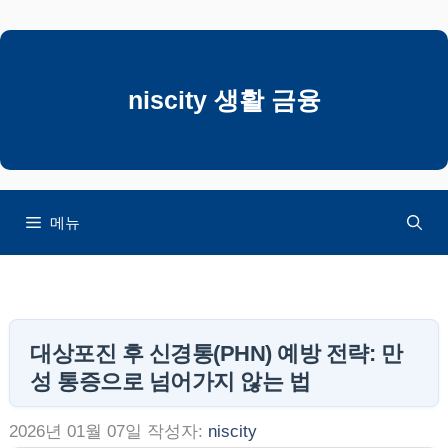
컨
텐
츠
로
niscity 생활 금융
건
너
뛰
기
메뉴
대상포진 후 신경통(PHN) 예방 전략: 만
성 통증으로 넘어가지 않는 법
2026년 01월 07일
작성자:
niscity