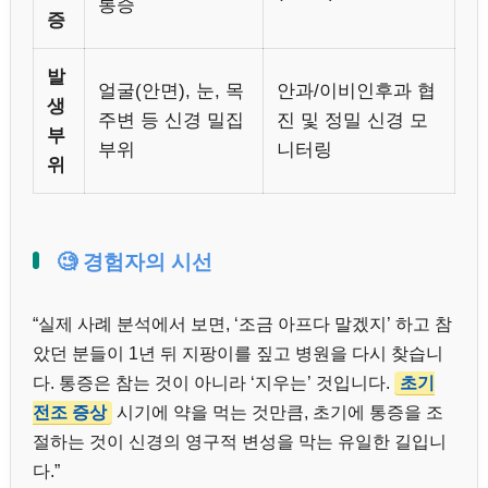
통증
증
발
얼굴(안면), 눈, 목
안과/이비인후과 협
생
주변 등 신경 밀집
진 및 정밀 신경 모
부
부위
니터링
위
🧐 경험자의 시선
“실제 사례 분석에서 보면, ‘조금 아프다 말겠지’ 하고 참
았던 분들이 1년 뒤 지팡이를 짚고 병원을 다시 찾습니
다. 통증은 참는 것이 아니라 ‘지우는’ 것입니다.
초기
전조 증상
시기에 약을 먹는 것만큼, 초기에 통증을 조
절하는 것이 신경의 영구적 변성을 막는 유일한 길입니
다.”