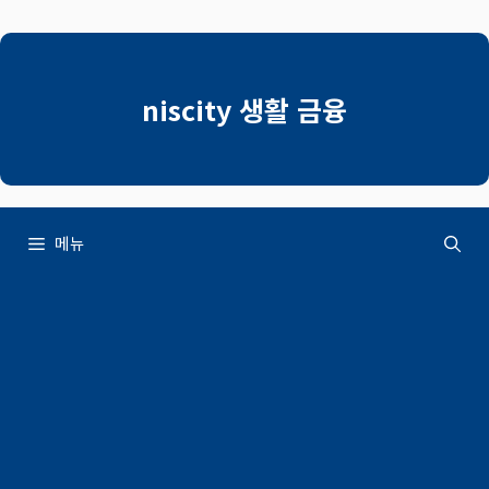
컨
텐
츠
로
niscity 생활 금융
건
너
뛰
기
메뉴