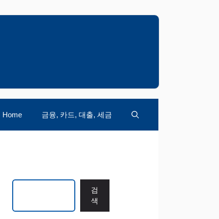
Home
금융, 카드, 대출, 세금
검색
검
색