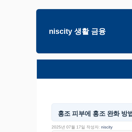
컨
텐
츠
niscity 생활 금융
로
건
너
뛰
기
홍조 피부에 홍조 완화 방법
2025년 07월 17일
작성자:
niscity