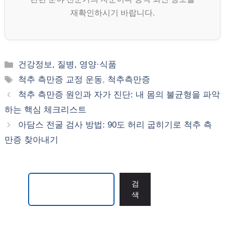
재확인하시기 바랍니다.
카
건강정보, 질병, 영양·식품
테
태
척추 측만증 교정 운동
,
척추측만증
고
그
척추 측만증 원인과 자가 진단: 내 몸의 불균형을 파악
리
하는 핵심 체크리스트
아담스 전굴 검사 방법: 90도 허리 굽히기로 척추 측
만증 찾아내기
검색
검
색