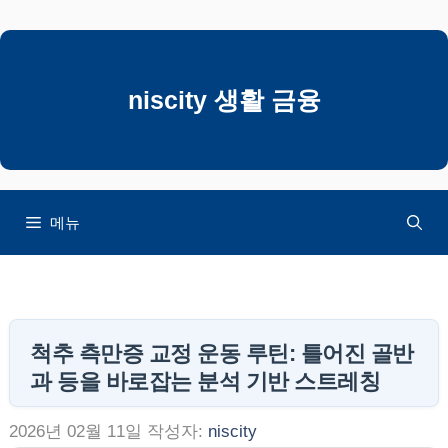
컨
텐
츠
로
niscity 생활 금융
건
너
뛰
기
메뉴
척추 측만증 교정 운동 루틴: 틀어진 골반
과 등을 바로잡는 분석 기반 스트레칭
2026년 02월 11일
작성자:
niscity