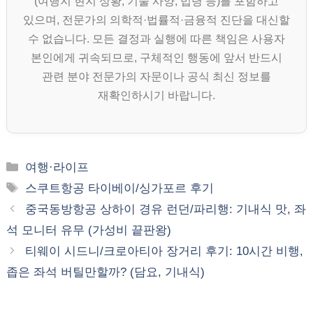
(여행지 현지 상황, 기술 사양, 법령 등)를 포함하고
있으며, 전문가의 의학적·법률적·금융적 진단을 대신할
수 없습니다. 모든 결정과 실행에 따른 책임은 사용자
본인에게 귀속되므로, 구체적인 행동에 앞서 반드시
관련 분야 전문가의 자문이나 공식 최신 정보를
재확인하시기 바랍니다.
카
여행·라이프
테
태
스쿠트항공 타이베이/싱가포르 후기
고
그
중국동방항공 상하이 경유 런던/파리행: 기내식 맛, 좌
리
석 모니터 유무 (가성비 끝판왕)
티웨이 시드니/크로아티아 장거리 후기: 10시간 비행,
좁은 좌석 버틸만할까? (담요, 기내식)