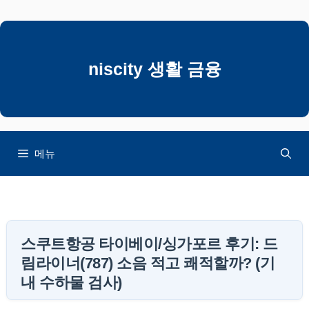
컨
텐
츠
로
niscity 생활 금융
건
너
뛰
기
메뉴
스쿠트항공 타이베이/싱가포르 후기: 드
림라이너(787) 소음 적고 쾌적할까? (기
내 수하물 검사)