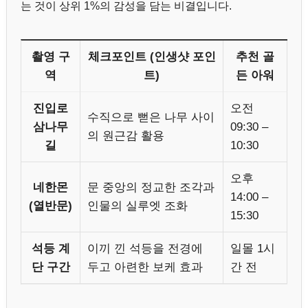
는 것이 상위 1%의 감성을 담는 비결입니다.
촬영 구
체크포인트 (인생샷 포인
추천 골
역
트)
든 아워
진입로
오전
수직으로 뻗은 나무 사이
삼나무
09:30 –
의 원근감 활용
길
10:30
오후
네한몬
문 중앙의 정교한 조각과
14:00 –
(열반문)
인물의 실루엣 조화
15:30
석등 계
이끼 낀 석등을 전경에
일몰 1시
단 구간
두고 아련한 보케 효과
간 전