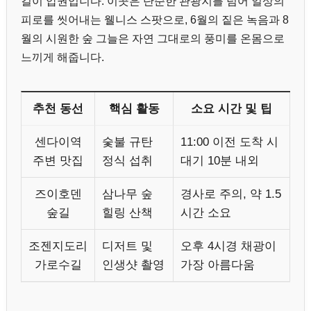
길이 압권입니다. 이곳은 단순한 관광지를 넘어 일상의
피로를 씻어내는 웰니스 스팟으로, 6월의 짙은 녹음과 8
월의 시원한 숲 그늘은 자연 그대로의 풍미를 온몸으로
느끼게 해줍니다.
추천 동선
핵심 활동
소요 시간 및 팁
센다이역
숯불 규탄
11:00 이전 도착 시
주변 맛집
정식 섭취
대기 10분 내외
즈이호덴
삼나무 숲
경사로 주의, 약 1.5
숲길
힐링 산책
시간 소요
조젠지도리
디저트 및
오후 4시경 채광이
가로수길
인생샷 촬영
가장 아름다움