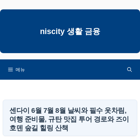
컨
텐
츠
로
niscity 생활 금융
건
너
뛰
기
메뉴
센다이 6월 7월 8월 날씨와 필수 옷차림,
여행 준비물, 규탄 맛집 투어 경로와 즈이
호덴 숲길 힐링 산책