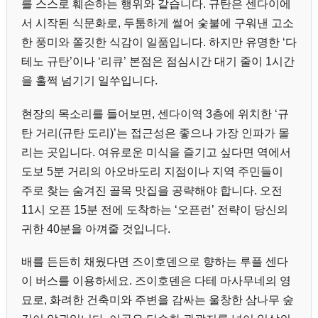
를 스스로 훼손하는 행위와 같습니다. 규탄은 센다이에
서 시작된 식문화로, 두툼하게 썰어 숯불에 구워낸 고소
한 풍미와 쫄깃한 식감이 일품입니다. 하지만 유명한 ‘다
테노 규탄’이나 ‘리큐’ 본점은 점심시간 대기 줄이 1시간
을 훌쩍 넘기기 일쑤입니다.
현장의 목소리를 들어보면, 센다이역 3층에 위치한 ‘규
탄 거리(규탄 도리)’는 접근성은 좋으나 가장 인파가 몰
리는 곳입니다. 여유로운 미식을 즐기고 싶다면 역에서
도보 5분 거리의 아오바도리 지점이나 지역 주민들이
주로 찾는 숨겨진 골목 맛집을 공략해야 합니다. 오전
11시 오픈 15분 전에 도착하는 ‘오픈런’ 전략이 당신의
귀한 40분을 아껴줄 것입니다.
배를 든든히 채웠다면 즈이호덴으로 향하는 루플 센다
이 버스를 이용하세요. 즈이호덴은 다테 마사무네의 영
묘로, 화려한 건축미와 주변을 감싸는 울창한 삼나무 숲