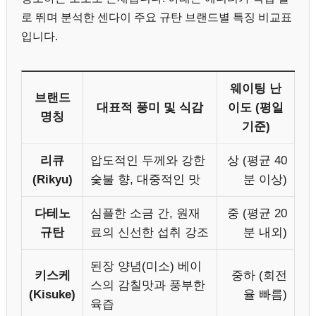
로 뛰며 분석한 센다이 주요 규탄 브랜드별 특징 비교표
입니다.
웨이팅 난
브랜드
대표적 풍미 및 식감
이도 (평일
명칭
기준)
리큐
압도적인 두께와 강한
상 (평균 40
(Rikyu)
숯불 향, 대중적인 맛
분 이상)
다테노
심플한 소금 간, 원재
중 (평균 20
규탄
료의 신선한 섭취 강조
분 내외)
된장 양념(미소) 베이
키스케
중하 (회전
스의 감칠맛과 풍부한
(Kisuke)
율 빠름)
육즙