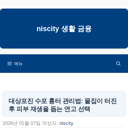
컨
텐
츠
로
niscity 생활 금융
건
너
뛰
기
메뉴
대상포진 수포 흉터 관리법: 물집이 터진
후 피부 재생을 돕는 연고 선택
2026년 01월 07일
작성자:
niscity