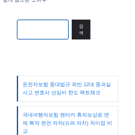
검색
검
색
운전자보험 중대법규 위반 12대 중과실
사고 변호사 선임비 한도 팩트체크
국내여행자보험 렌터카 휴차보상료 면
제 특약 완전 자차(슈퍼 자차) 차이점 비
교