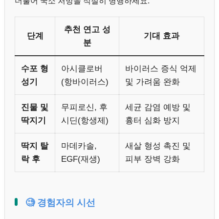
더불어 국소 처방을 적절히 병행하세요.
추천 연고 성
단계
기대 효과
분
수포 형
아시클로버
바이러스 증식 억제
성기
(항바이러스)
및 가려움 완화
진물 및
무피로신, 후
세균 감염 예방 및
딱지기
시딘(항생제)
흉터 심화 방지
딱지 탈
마데카솔,
새살 형성 촉진 및
락 후
EGF(재생)
피부 장벽 강화
🧐 경험자의 시선