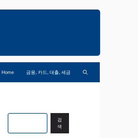
Home
금융, 카드, 대출, 세금
검색
검
색