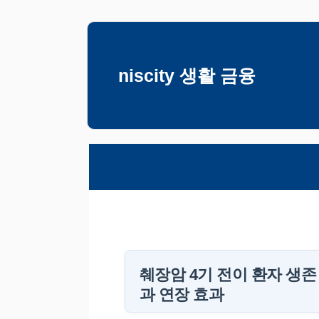
컨
텐
츠
niscity 생활 금융
로
건
너
뛰
기
췌장암 4기 전이 환자 생존
과 연장 효과