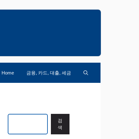
Home
금융, 카드, 대출, 세금
검색
검
색