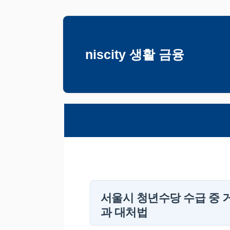
컨
텐
츠
niscity 생활 금융
로
건
너
뛰
기
서울시 청년수당 수급 중 
과 대처법