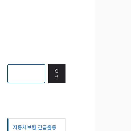
검
검
색
색
자동차보험 긴급출동