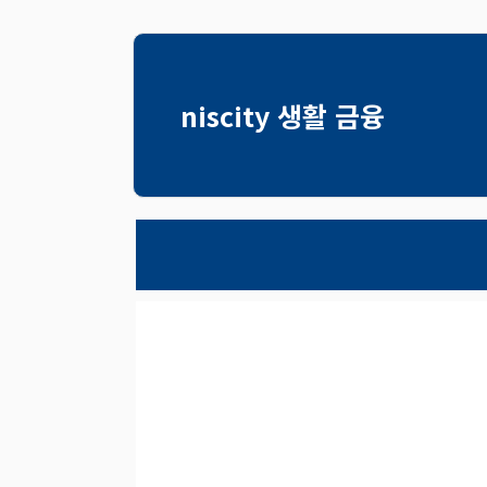
컨
텐
츠
niscity 생활 금융
로
건
너
뛰
기