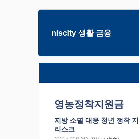
컨
텐
츠
niscity 생활 금융
로
건
너
뛰
기
영농정착지원금
지방 소멸 대응 청년 정착 
리스크