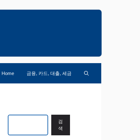
Home
금융, 카드, 대출, 세금
검색
검
색