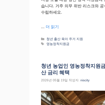
습니다. 거주 의무 위반 리스크와 공
수립하세요.
...
더 읽기
카
청년 출산 육아 주거 지원
테
태
영농정착지원금
고
그
리
청년 농업인 영농정착지원금 
산 금리 혜택
2026년 05월 19일
작성자:
niscity