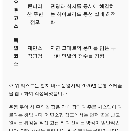
오
콘피라
관광과 식사를 동시에 해결하
후
산 주변
는 하이브리드 동선 설계 최적
코
점포
화
스
특
별
제면소
자연 그대로의 풍미를 담은 투
코
직영점
박한 면발의 정수를 경험
스
※ 위 리스트는 현지 버스 운영사의 2026년 운행 스케줄
을 참고하여 작성되었습니다.
우동 투어 시 주의할 점은 각 매장마다 주문 시스템이 다
르다는 것입니다. 제면소형 점포에서는 먼저 면을 받고
원하는 튀김을 직접 고른 뒤 계산하는 방식이 일반적입
니다. 이때 욕심을 부려 너무 많은 튀김을 올리기보다는