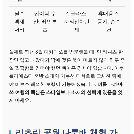
필수
접이식 우
선글라스,
휴대용 선
액세
산, 레인부
자외선차단
풍기, 손수
서리
츠
제
건
실제로 작년 8월 다카마쓰를 방문했을 때, 면 티셔츠 한
장만 입고 나갔다가 땀에 젖은 옷이 마르지 않아 하루 종
일 찝찝함을 견뎌야 했던 뼈아픈 경험이 있습니다. 이후
폴리에스터 혼방 소재의 기능성 티셔츠로 교체한 뒤에
야 비로소 쾌적한 보행이 가능해졌습니다.
여름 다카마
쓰 여행의 핵심은 스타일보다 소재의 선택에 있음을 잊
지 마세요.
리츠린 공원 나룻배 체험 가