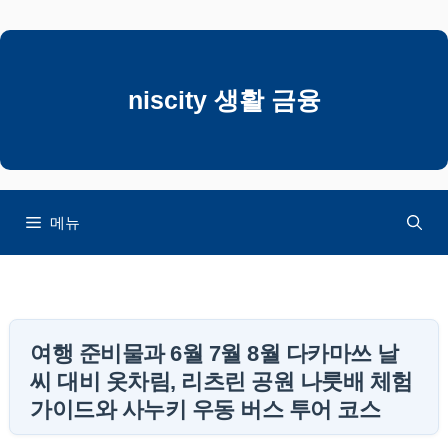
컨
텐
츠
로
niscity 생활 금융
건
너
뛰
기
메뉴
여행 준비물과 6월 7월 8월 다카마쓰 날
씨 대비 옷차림, 리츠린 공원 나룻배 체험
가이드와 사누키 우동 버스 투어 코스