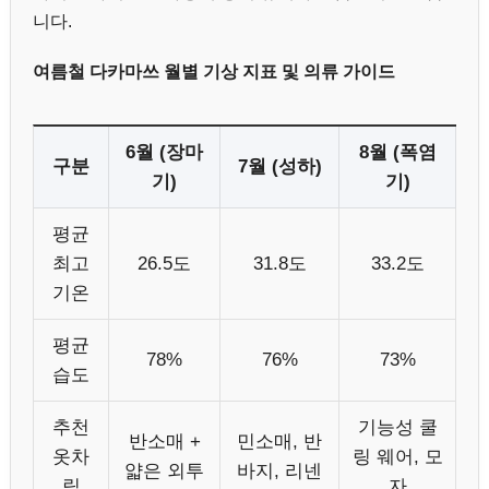
니다.
여름철 다카마쓰 월별 기상 지표 및 의류 가이드
6월 (장마
8월 (폭염
구분
7월 (성하)
기)
기)
평균
최고
26.5도
31.8도
33.2도
기온
평균
78%
76%
73%
습도
추천
기능성 쿨
반소매 +
민소매, 반
옷차
링 웨어, 모
얇은 외투
바지, 리넨
림
자