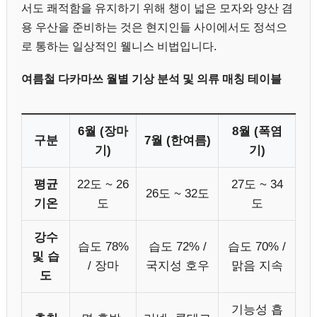
서도 쾌적함을 유지하기 위해 챙이 넓은 모자와 양산 겸
용 우산을 준비하는 것은 현지인들 사이에서도 정석으
로 통하는 일상적인 웰니스 비법입니다.
여름철 다카마쓰 월별 기상 분석 및 의류 매칭 테이블
6월 (장마
8월 (폭염
구분
7월 (한여름)
기)
기)
평균
22도 ~ 26
27도 ~ 34
26도 ~ 32도
기온
도
도
강수
습도 78%
습도 72% /
습도 70% /
및 습
/ 장마
국지성 호우
맑음 지속
도
기능성 흡