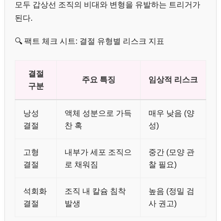
모두 갑상선 조직의 비대와 변형을 유발하는 트리거가
된다.
🔍 팩트 체크 시트: 결절 유형별 리스크 지표
결절
주요 특징
임상적 리스크
구분
낭성
액체 성분으로 가득
매우 낮음 (양
결절
찬 혹
성)
고형
내부가 세포 조직으
중간 (모양 관
결절
로 채워짐
찰 필요)
석회화
조직 내 칼슘 침착
높음 (정밀 검
결절
발생
사 권고)