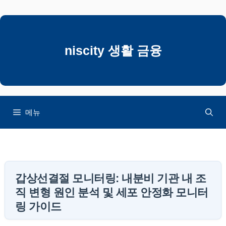
컨
텐
츠
로
niscity 생활 금융
건
너
뛰
기
메뉴
갑상선결절 모니터링: 내분비 기관 내 조
직 변형 원인 분석 및 세포 안정화 모니터
링 가이드