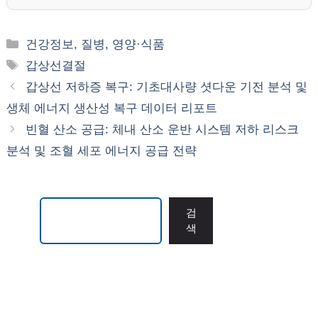
카
건강정보, 질병, 영양·식품
테
태
갑상선결절
고
그
갑상선 저하증 복구: 기초대사량 셧다운 기전 분석 및
리
생체 에너지 생산성 복구 데이터 리포트
빈혈 산소 공급: 체내 산소 운반 시스템 저하 리스크
분석 및 조혈 세포 에너지 공급 전략
검색
검
색