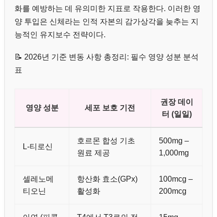
화를 예방하는 데 유의미한 지표로 작용한다. 이러한 영
양 투입은 신체라는 인적 자본의 감가상각을 늦추는 지
능적인 유지보수 전략이다.
📝 2026년 기준 변동 사항 총정리: 필수 영양 성분 분석
표
권장 데이
영양 성분
세포 보호 기전
터 (일일)
호르몬 합성 기초
500mg –
L-티로신
원료 제공
1,000mg
셀레노메
항산화 효소(GPx)
100mcg –
티오닌
활성화
200mcg
아연 (피콜
T4에서 T3로의 전
15mg –