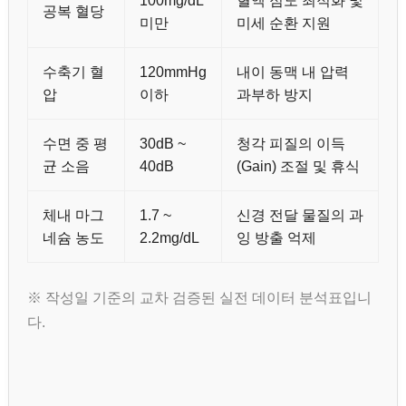
100mg/dL
혈액 점도 최적화 및
공복 혈당
미만
미세 순환 지원
수축기 혈
120mmHg
내이 동맥 내 압력
압
이하
과부하 방지
수면 중 평
30dB ~
청각 피질의 이득
균 소음
40dB
(Gain) 조절 및 휴식
체내 마그
1.7 ~
신경 전달 물질의 과
네슘 농도
2.2mg/dL
잉 방출 억제
※ 작성일 기준의 교차 검증된 실전 데이터 분석표입니
다.