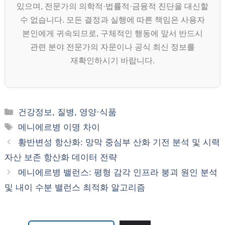
있으며, 전문가의 의학적·법률적·금융적 진단을 대신할
수 없습니다. 모든 결정과 실행에 따른 책임은 사용자
본인에게 귀속되므로, 구체적인 행동에 앞서 반드시
관련 분야 전문가의 자문이나 공식 최신 정보를
재확인하시기 바랍니다.
카
건강정보, 질병, 영양·식품
테
태
메니에르병 이명 차이
고
그
황반변성 항산화: 망막 중심부 산화 기전 분석 및 시력
리
자산 보존 항산화 데이터 전략
메니에르병 밸런스: 평형 감각 인프라 붕괴 원인 분석
및 내이 수분 밸런스 최적화 알고리즘