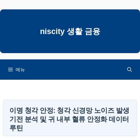
컨
텐
츠
로
niscity 생활 금융
건
너
뛰
기
메뉴
이명 청각 안정: 청각 신경망 노이즈 발생
기전 분석 및 귀 내부 혈류 안정화 데이터
루틴