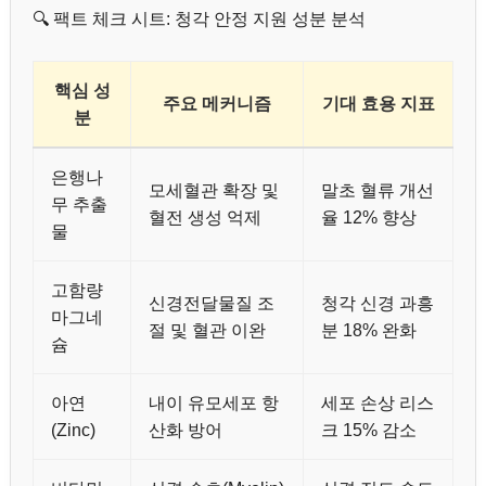
🔍 팩트 체크 시트: 청각 안정 지원 성분 분석
핵심 성
주요 메커니즘
기대 효용 지표
분
은행나
모세혈관 확장 및
말초 혈류 개선
무 추출
혈전 생성 억제
율 12% 향상
물
고함량
신경전달물질 조
청각 신경 과흥
마그네
절 및 혈관 이완
분 18% 완화
슘
아연
내이 유모세포 항
세포 손상 리스
(Zinc)
산화 방어
크 15% 감소