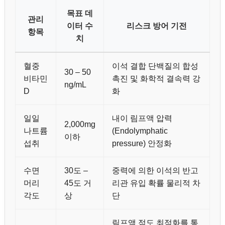
목표 데
관리
이터 수
리스크 방어 기전
항목
치
혈중
이석 결합 단백질의 합성
30 – 50
비타민
촉진 및 화학적 결속력 강
ng/mL
D
화
일일
내이 림프액 압력
2,000mg
나트륨
(Endolymphatic
이하
섭취
pressure) 안정화
수면
30도 –
중력에 의한 이석의 반고
머리
45도 거
리관 유입 확률 물리적 차
각도
상
단
림프액 점도 최적화를 통