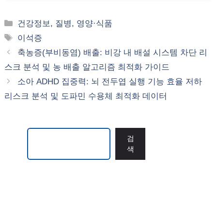
카
건강정보, 질병, 영양·식품
테
태
이석증
고
그
축농증(부비동염) 배출: 비강 내 배설 시스템 차단 리
리
스크 분석 및 농 배출 알고리즘 최적화 가이드
소아 ADHD 집중력: 뇌 전두엽 실행 기능 효율 저하
리스크 분석 및 도파민 수용체 최적화 데이터
검색
검
색