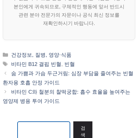
본인에게 귀속되므로, 구체적인 행동에 앞서 반드시
관련 분야 전문가의 자문이나 공식 최신 정보를
재확인하시기 바랍니다.
카
건강정보, 질병, 영양·식품
테
태
비타민 B12 결핍 빈혈
,
빈혈
고
그
숨 가쁨과 가슴 두근거림: 심장 부담을 줄여주는 빈혈
리
환자용 호흡 안정 가이드
비타민 C와 철분의 찰떡궁합: 흡수 효율을 높여주는
영양제 병용 투여 가이드
검색
검
색