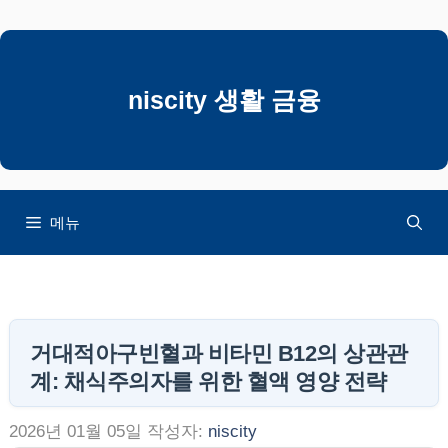
컨
텐
츠
로
niscity 생활 금융
건
너
뛰
기
메뉴
거대적아구빈혈과 비타민 B12의 상관관
계: 채식주의자를 위한 혈액 영양 전략
2026년 01월 05일
작성자:
niscity