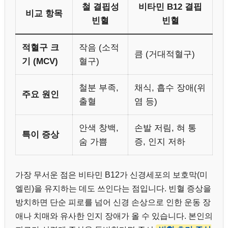
철 결핍성
비타민 B12 결핍
비교 항목
빈혈
빈혈
적혈구 크
작음 (소적
큼 (거대적혈구)
기 (MCV)
혈구)
철분 부족,
채식, 흡수 장애(위
주요 원인
출혈
염 등)
안색 창백,
손발 저림, 혀 통
특이 증상
숨 가쁨
증, 인지 저하
가장 무서운 점은 비타민 B12가 신경세포의 보호막(미
엘린)을 유지하는 데도 쓰인다는 점입니다. 빈혈 증상을
방치하면 단순 피로를 넘어 신경 손상으로 인한 운동 장
애나 치매와 유사한 인지 장애가 올 수 있습니다. 본인의