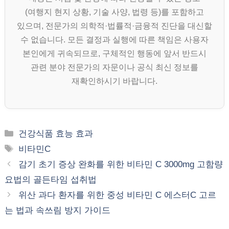
(여행지 현지 상황, 기술 사양, 법령 등)를 포함하고
있으며, 전문가의 의학적·법률적·금융적 진단을 대신할
수 없습니다. 모든 결정과 실행에 따른 책임은 사용자
본인에게 귀속되므로, 구체적인 행동에 앞서 반드시
관련 분야 전문가의 자문이나 공식 최신 정보를
재확인하시기 바랍니다.
카
건강식품 효능 효과
테
태
비타민C
고
그
감기 초기 증상 완화를 위한 비타민 C 3000mg 고함량
리
요법의 골든타임 섭취법
위산 과다 환자를 위한 중성 비타민 C 에스터C 고르
는 법과 속쓰림 방지 가이드