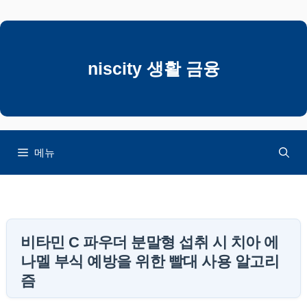
컨
텐
츠
로
niscity 생활 금융
건
너
뛰
기
메뉴
비타민 C 파우더 분말형 섭취 시 치아 에
나멜 부식 예방을 위한 빨대 사용 알고리
즘