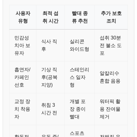
사용자
최적 섭
빨대 종
추가 보호
유형
취 시간
류 추천
조치
민감성
섭취 30분
식사 직
실리콘
치아 보
전 불소 도
후
와이드형
유자
포
흡연자/
기상 직
스테인리
알칼리수
카페인
후(공복
스 일자
혼합 음용
선호
지양)
형
교정 장
개별 포
워터픽 활
취침 3
치 착용
장 종이
용 잔여물
시간 전
자
빨대
제거
스포츠
활동적
운동 중/
전해질 음