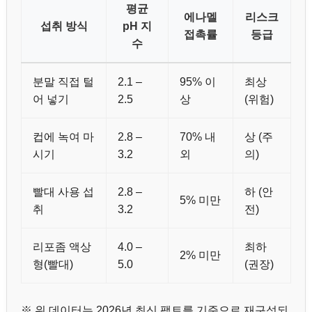
평균
에나멜
리스크
섭취 방식
pH 지
접촉률
등급
수
분말 직접 털
2.1 –
95% 이
최상
어 넣기
2.5
상
(위험)
컵에 녹여 마
2.8 –
70% 내
상 (주
시기
3.2
외
의)
빨대 사용 섭
2.8 –
하 (안
5% 미만
취
3.2
전)
리포좀 액상
4.0 –
최하
2% 미만
형(빨대)
5.0
(권장)
※ 위 데이터는 2026년 최신 팩트를 기준으로 재구성되