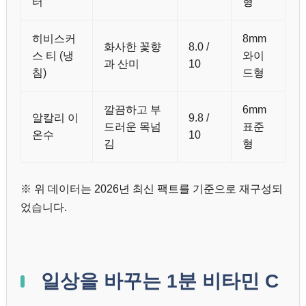
터
형
히비스커
8mm
화사한 꽃향
8.0 /
스 티 (냉
와이
과 산미
10
침)
드형
깔끔하고 부
6mm
알칼리 이
9.8 /
드러운 목넘
표준
온수
10
김
형
※ 위 데이터는 2026년 최신 팩트를 기준으로 재구성되
었습니다.
일상을 바꾸는 1분 비타민 C