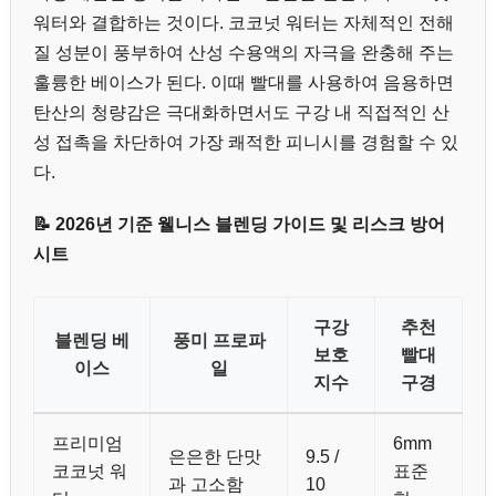
워터와 결합하는 것이다. 코코넛 워터는 자체적인 전해
질 성분이 풍부하여 산성 수용액의 자극을 완충해 주는
훌륭한 베이스가 된다. 이때 빨대를 사용하여 음용하면
탄산의 청량감은 극대화하면서도 구강 내 직접적인 산
성 접촉을 차단하여 가장 쾌적한 피니시를 경험할 수 있
다.
📝 2026년 기준 웰니스 블렌딩 가이드 및 리스크 방어
시트
구강
추천
블렌딩 베
풍미 프로파
보호
빨대
이스
일
지수
구경
프리미엄
6mm
은은한 단맛
9.5 /
코코넛 워
표준
과 고소함
10