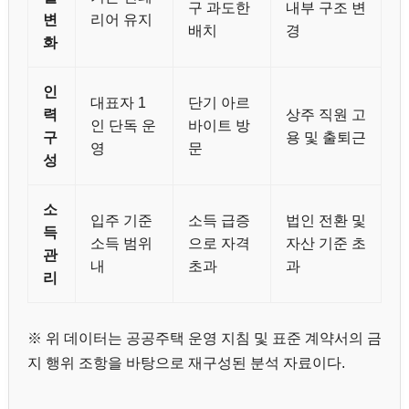
구 과도한
내부 구조 변
변
리어 유지
배치
경
화
인
대표자 1
단기 아르
력
상주 직원 고
인 단독 운
바이트 방
구
용 및 출퇴근
영
문
성
소
입주 기준
소득 급증
법인 전환 및
득
소득 범위
으로 자격
자산 기준 초
관
내
초과
과
리
※ 위 데이터는 공공주택 운영 지침 및 표준 계약서의 금
지 행위 조항을 바탕으로 재구성된 분석 자료이다.