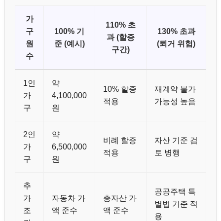
가
110% 초
구
100% 기
130% 초과
과 (할증
원
준 (예시)
(퇴거 위험)
구간)
수
1인
약
10% 할증
재계약 불가
가
4,100,000
적용
가능성 높음
구
원
2인
약
비례 할증
자산 기준 검
가
6,500,000
적용
토 병행
구
원
추
공공주택 특
가
자동차 가
총자산 가
별법 기준 적
조
액 준수
액 준수
용