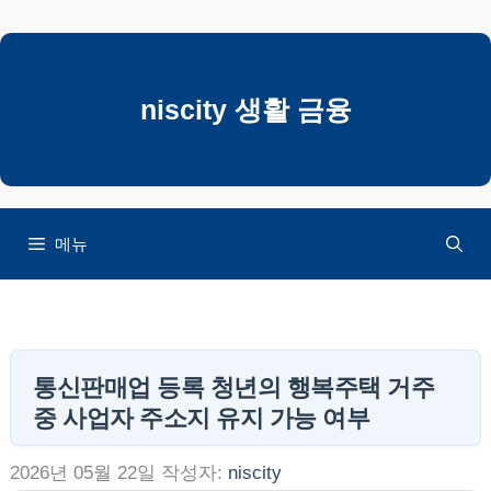
컨
텐
츠
로
niscity 생활 금융
건
너
뛰
기
메뉴
통신판매업 등록 청년의 행복주택 거주
중 사업자 주소지 유지 가능 여부
2026년 05월 22일
작성자:
niscity