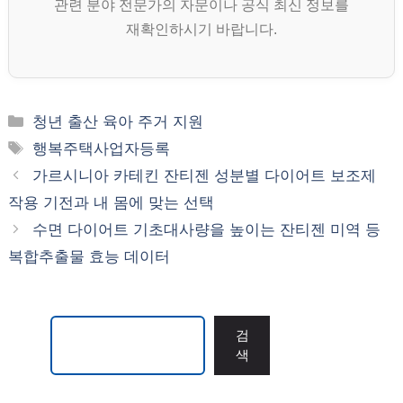
관련 분야 전문가의 자문이나 공식 최신 정보를
재확인하시기 바랍니다.
카
청년 출산 육아 주거 지원
테
태
행복주택사업자등록
고
그
가르시니아 카테킨 잔티젠 성분별 다이어트 보조제
리
작용 기전과 내 몸에 맞는 선택
수면 다이어트 기초대사량을 높이는 잔티젠 미역 등
복합추출물 효능 데이터
검색
검
색