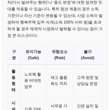
차(다시 빌려주는 행위)’나 ‘용도 변경’에 대한 엄격한 잣
대를 적용할 수 있습니다. 특히 청년 계층의 경우 소득
기준이나 자산 기준이 변동될 수 있는데, 사업 소득이 발
생하여 행복주택 입주 자격(소득 100% 이하 등)을 초과
하게 될 경우 재계약 시점에서 탈락할 수 있다는 점이 가
장 큰 리스크이다.
구
유지가능
위험요소
불가
분
(Safe)
(Risk)
(Avoid)
활
노트북 활
동
재고 물품
고객 방문 및
용 비대면
형
복도 적치
상담실 운영
업무
태
시
사무용 가
간판 설치 및
설
기존 인테