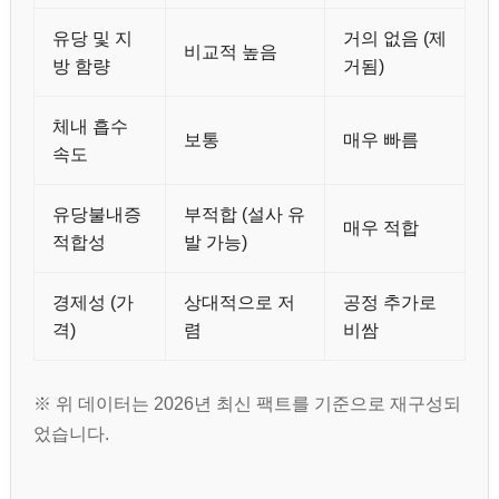
유당 및 지
거의 없음 (제
비교적 높음
방 함량
거됨)
체내 흡수
보통
매우 빠름
속도
유당불내증
부적합 (설사 유
매우 적합
적합성
발 가능)
경제성 (가
상대적으로 저
공정 추가로
격)
렴
비쌈
※ 위 데이터는 2026년 최신 팩트를 기준으로 재구성되
었습니다.