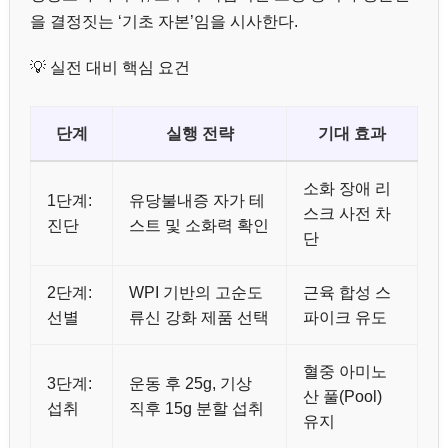
을 결정짓는 ‘기초 자본’임을 시사한다.
💡 실전 대비 핵심 요건
단계
실행 전략
기대 효과
소화 장애 리
1단계:
유당불내증 자가 테
스크 사전 차
진단
스트 및 소화력 확인
단
2단계:
WPI 기반의 고순도
근육 합성 스
선별
류신 강화 제품 선택
파이크 유도
혈중 아미노
3단계:
운동 후 25g, 기상
산 풀(Pool)
섭취
직후 15g 분할 섭취
유지