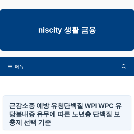
컨
텐
츠
로
niscity 생활 금융
건
너
뛰
기
메뉴
근감소증 예방 유청단백질 WPI WPC 유
당불내증 유무에 따른 노년층 단백질 보
충제 선택 기준