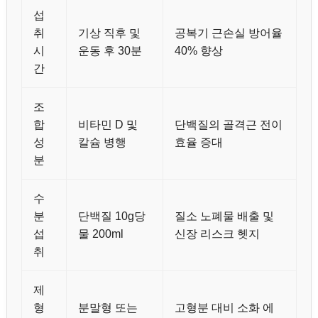
섭
취
기상 직후 및
공복기 근손실 방어율
시
운동 후 30분
40% 향상
간
조
합
비타민 D 및
단백질의 골격근 전이
성
칼슘 병행
효율 증대
분
수
분
단백질 10g당
질소 노폐물 배출 및
섭
물 200ml
신장 리스크 헷지
취
제
형
분말형 또는
고형분 대비 소화 에