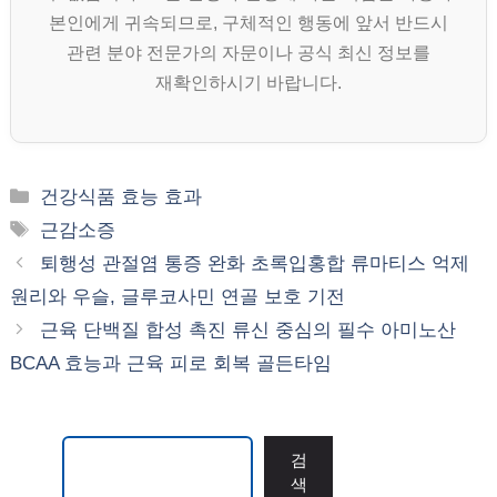
본인에게 귀속되므로, 구체적인 행동에 앞서 반드시
관련 분야 전문가의 자문이나 공식 최신 정보를
재확인하시기 바랍니다.
카
건강식품 효능 효과
테
태
근감소증
고
그
퇴행성 관절염 통증 완화 초록입홍합 류마티스 억제
리
원리와 우슬, 글루코사민 연골 보호 기전
근육 단백질 합성 촉진 류신 중심의 필수 아미노산
BCAA 효능과 근육 피로 회복 골든타임
검색
검
색