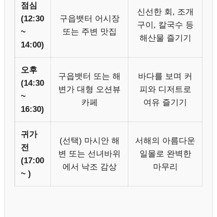
점심
신선한 회, 조개
(12:30
구읍뱃터 어시장
구이, 칼국수 등
~
또는 주변 맛집
해산물 즐기기
14:00)
오후
구읍뱃터 또는 해
바다를 보며 커
(14:30
변가 대형 오션뷰
피와 디저트로
~
카페
여유 즐기기
16:30)
귀가
(선택) 마시안 해
서해의 아름다운
전
변 또는 선녀바위
일몰로 완벽한
(17:00
에서 낙조 감상
마무리
~ )