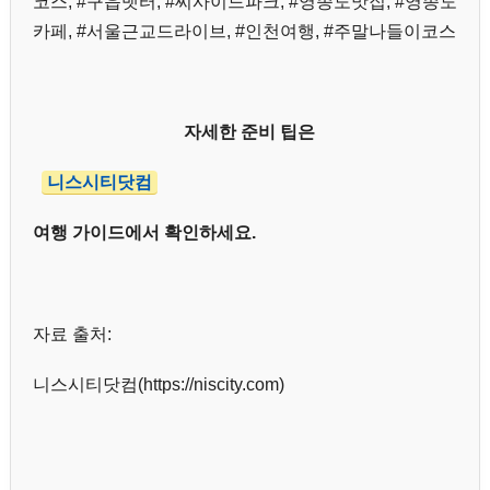
코스, #구읍뱃터, #씨사이드파크, #영종도맛집, #영종도
카페, #서울근교드라이브, #인천여행, #주말나들이코스
자세한 준비 팁은
니스시티닷컴
여행 가이드에서 확인하세요.
자료 출처:
니스시티닷컴(https://niscity.com)