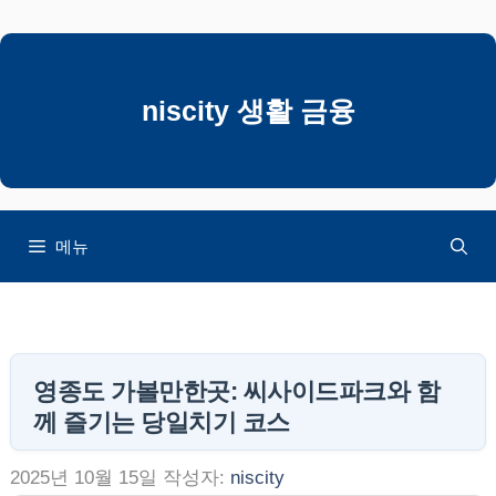
컨
텐
츠
로
niscity 생활 금융
건
너
뛰
기
메뉴
영종도 가볼만한곳: 씨사이드파크와 함
께 즐기는 당일치기 코스
2025년 10월 15일
작성자:
niscity