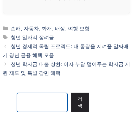
카
손해, 자동차, 화재, 배상, 여행 보험
테
태
청년 일자리 장려금
고
그
청년 경제적 독립 프로젝트: 내 통장을 지켜줄 알짜배
리
기 청년 금융 혜택 모음
청년 학자금 대출 상환: 이자 부담 덜어주는 학자금 지
원 제도 및 특별 감면 혜택
검색
검
색