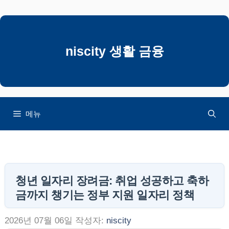
컨
텐
츠
로
niscity 생활 금융
건
너
뛰
기
메뉴
청년 일자리 장려금: 취업 성공하고 축하
금까지 챙기는 정부 지원 일자리 정책
2026년 07월 06일
작성자:
niscity