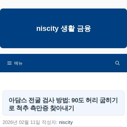
컨
텐
츠
로
niscity 생활 금융
건
너
뛰
기
메뉴
아담스 전굴 검사 방법: 90도 허리 굽히기
로 척추 측만증 찾아내기
2026년 02월 11일
작성자:
niscity