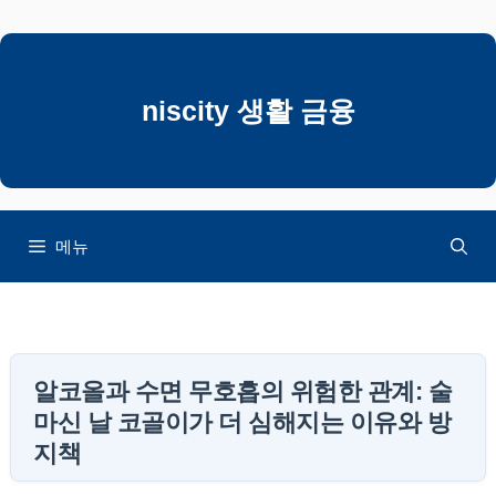
컨
텐
츠
로
niscity 생활 금융
건
너
뛰
기
메뉴
알코올과 수면 무호흡의 위험한 관계: 술
마신 날 코골이가 더 심해지는 이유와 방
지책