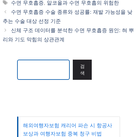
테
태
수면 무호흡증
,
알코올과 수면 무호흡의 위험한
고
그
수면 무호흡증 수술 종류와 성공률: 재발 가능성을 낮
리
추는 수술 대상 선정 기준
신체 구조 데이터를 분석한 수면 무호흡증 원인: 혀 뿌
리와 기도 막힘의 상관관계
검색
검
색
해외여행자보험 캐리어 파손 시 항공사
보상과 여행자보험 중복 청구 비법