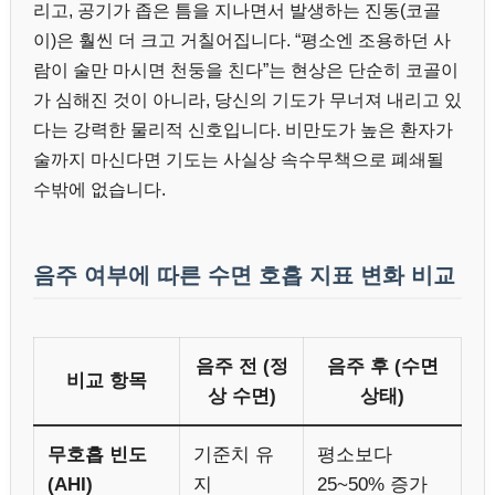
리고, 공기가 좁은 틈을 지나면서 발생하는 진동(코골
이)은 훨씬 더 크고 거칠어집니다. “평소엔 조용하던 사
람이 술만 마시면 천둥을 친다”는 현상은 단순히 코골이
가 심해진 것이 아니라, 당신의 기도가 무너져 내리고 있
다는 강력한 물리적 신호입니다. 비만도가 높은 환자가
술까지 마신다면 기도는 사실상 속수무책으로 폐쇄될
수밖에 없습니다.
음주 여부에 따른 수면 호흡 지표 변화 비교
음주 전 (정
음주 후 (수면
비교 항목
상 수면)
상태)
무호흡 빈도
기준치 유
평소보다
(AHI)
지
25~50% 증가