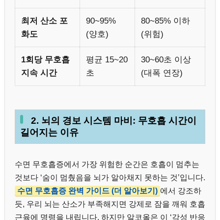
최저 산소 포
90~95%
80~85% 이하
화도
(양호)
(위험)
1회당 무호흡
평균 15~20
30~60초 이상
지속 시간
초
(대폭 연장)
2. 뇌의 경보 시스템 마비: 무호흡 시간이
길어지는 이유
수면 무호흡증에서 가장 위험한 순간은 호흡이 멈추는
것보다 ‘숨이 멈췄음을 뇌가 알아채지 못하는 것’입니다.
수면 무호흡증 완벽 가이드 (더 알아보기)
에서 강조하
듯, 우리 뇌는 산소가 부족해지면 강제로 잠을 깨워 호흡
근육에 명령을 내립니다. 하지만 알코올은 이 ‘각성 반응