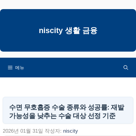
컨
텐
츠
로
niscity 생활 금융
건
너
뛰
기
메뉴
수면 무호흡증 수술 종류와 성공률: 재발
가능성을 낮추는 수술 대상 선정 기준
2026년 01월 31일
작성자:
niscity