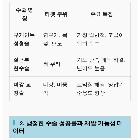
수술 명
타겟 부위
주요 특징
칭
구개인두
연구개, 목
가장 일반적, 코골이
성형술
젖, 편도
완화 우수
설근부
기도 안쪽 폐쇄 해결,
혀 뿌리
현수술
난이도 높음
비강 교
비강, 비중
코막힘 해결, 양압기
정술
격
순응도 향상
2. 냉정한 수술 성공률과 재발 가능성 데
이터