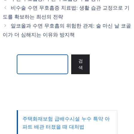
고
그
비수술 수면 무호흡증 치료법: 생활 습관 교정으로 기
리
도를 확보하는 최선의 전략
알코올과 수면 무호흡의 위험한 관계: 술 마신 날 코골
이가 더 심해지는 이유와 방지책
검색
검
색
주택화재보험 급배수시설 누수 특약 아
파트 배관 터졌을 때 대처법