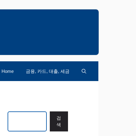
Home
금융, 카드, 대출, 세금
검색
검
색