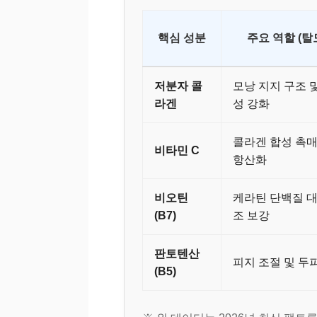
핵심 성분
주요 역할 (탈
저분자 콜
모낭 지지 구조 
라겐
성 강화
콜라겐 합성 촉매
비타민 C
항산화
비오틴
케라틴 단백질 대
(B7)
조 보강
판토텐산
피지 조절 및 두
(B5)