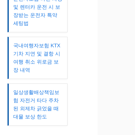
및 렌터카 운전 시 보
장받는 운전자 특약
세팅법
국내여행자보험 KTX
기차 지연 및 결항 시
여행 취소 위로금 보
장 내역
일상생활배상책임보
험 자전거 타다 주차
된 외제차 긁었을 때
대물 보상 한도