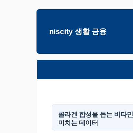
컨
텐
츠
niscity 생활 금융
로
건
너
뛰
기
콜라겐 합성을 돕는 비타민
미치는 데이터