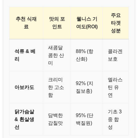
주요
추천 식재
맛의 포
웰니스 기
타겟
료
인트
여도(ROI)
성분
새콤달
석류 & 베
88% (항
콜라겐
콤한 산
리
산화)
보호
미
크리미
엘라스
92% (지
아보카도
한 고소
틴 유
질보충)
함
연
닭가슴살
기초 3
담백한
95% (단
& 흰살생
중 합
감칠맛
백질원)
선
성