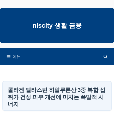
컨
텐
츠
로
niscity 생활 금융
건
너
뛰
기
메뉴
콜라겐 엘라스틴 히알루론산 3중 복합 섭
취가 건성 피부 개선에 미치는 폭발적 시
너지