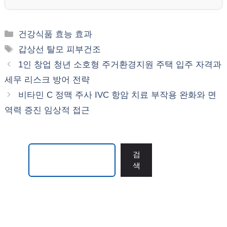
카
건강식품 효능 효과
테
태
갑상선 탈모 피부건조
고
그
1인 창업 청년 소호형 주거환경지원 주택 입주 자격과
리
세무 리스크 방어 전략
비타민 C 정맥 주사 IVC 항암 치료 부작용 완화와 면
역력 증진 임상적 접근
검색
검
색