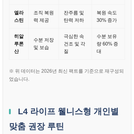
엘라
조직 복원
잔주름 및
복원 속도
스틴
력 제공
탄력 저하
30% 증가
히알
극심한 속
수분 보유
수분 저장
루론
건조 및 각
량 60% 증
및 보습
산
질
대
※ 위 데이터는 2026년 최신 팩트를 기준으로 재구성되
었습니다.
L4 라이프 웰니스형 개인별
맞춤 권장 루틴