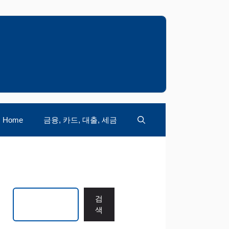
Home
금융, 카드, 대출, 세금
검색
검
색