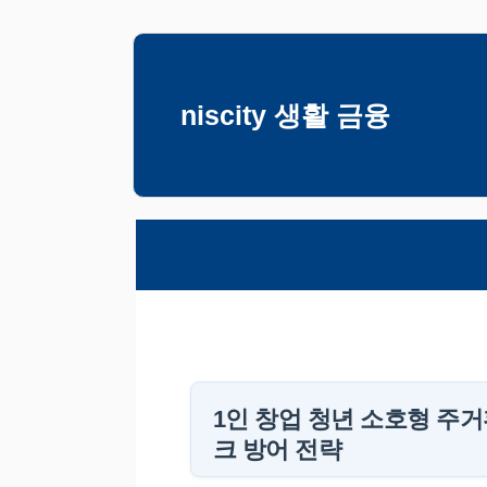
컨
텐
츠
niscity 생활 금융
로
건
너
뛰
기
1인 창업 청년 소호형 주
크 방어 전략