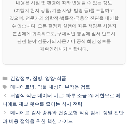
내용은 시점 및 환경에 따라 변동될 수 있는 정보
(여행지 현지 상황, 기술 사양, 법령 등)를 포함하고
있으며, 전문가의 의학적·법률적·금융적 진단을 대신할
수 없습니다. 모든 결정과 실행에 따른 책임은 사용자
본인에게 귀속되므로, 구체적인 행동에 앞서 반드시
관련 분야 전문가의 자문이나 공식 최신 정보를
재확인하시기 바랍니다.
카
건강정보, 질병, 영양·식품
테
태
메니에르병
,
약물 내성과 부작용 검토
고
그
저염식 식단 데이터 비교: 하루 소금 2g 제한으로 메
리
니에르 재발 횟수를 줄이는 식사 전략
메니에르 검사 종류와 건강보험 적용 범위: 정밀 진단
과 비용 절약을 위한 핵심 가이드