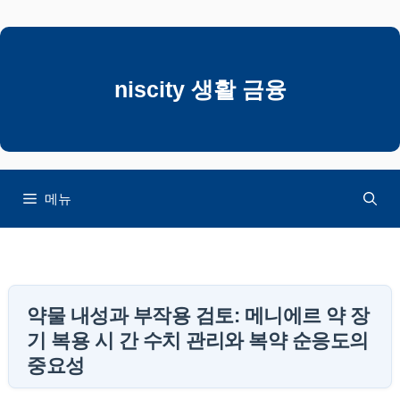
컨
텐
츠
로
niscity 생활 금융
건
너
뛰
기
메뉴
약물 내성과 부작용 검토: 메니에르 약 장
기 복용 시 간 수치 관리와 복약 순응도의
중요성