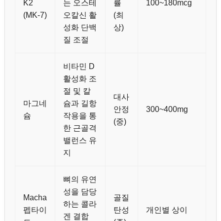
K2
는 오스테
률
100~180mcg
(MK-7)
오칼신 활
(최
성화 단백
상)
질 조절
비타민 D
활성화 조
절 및 칼
대사
마그네
슘과 길항
안정
300~400mg
슘
작용을 통
(중)
한 근골격
밸런스 유
지
뼈의 유연
성을 담당
Macha
골질
하는 콜라
펩타이
탄성
개인별 상이
겐 결합