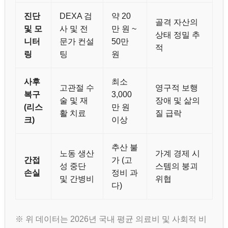
진단
DEXA 검
약 20
골격 자산의
및 모
사 및 전
만 원 ~
상태 정밀 추
니터
문가 컨설
50만
적
링
팅
원
사후
최소
고관절 수
영구적 보행
복구
3,000
술 및 재
장애 및 삶의
(리스
만 원
활 치료
질 급락
크)
이상
추산 불
노동 생산
가계 경제 시
간접
가 (고
성 중단
스템의 붕괴
손실
정비 과
및 간병비
위협
다)
※ 위 데이터는 2026년 국내 평균 의료비 및 사회적 비