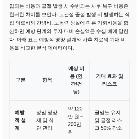
입되는 비용과 골절 발생 시 수반되는 사후 복구 비용은
현저한 차이를 보인다. 고관절 골절 발생 시 발생하는 직
접 의료비와 간병비, 노동력 상실에 따른 기회비용을 합
산하면 예방 단계의 투자 대비 손실액은 수십 배에 달한
다. 아래 표는 예방적 영양 설계와 사후 치료의 기대 비
용을 비교한 분석 데이터이다.
예상 비
용 (연
기대 효과 및
구분
항목
간/건
리스크
당)
약 120
예방
정밀 영양
골밀도 유지
만 원 ~
적 설
제 및 식
및 골절 리스
200만
계
단 관리
크 50% 감소
원