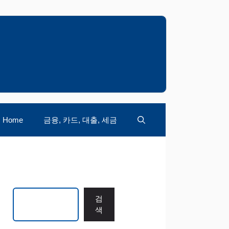
Home
금융, 카드, 대출, 세금
검색
검
색