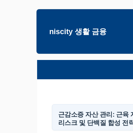
컨
텐
츠
niscity 생활 금융
로
건
너
뛰
기
근감소증 자산 관리: 근육 
리스크 및 단백질 합성 전