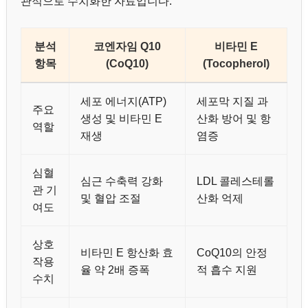
관적으로 수치화한 자료입니다.
분석
코엔자임 Q10
비타민 E
항목
(CoQ10)
(Tocopherol)
세포 에너지(ATP)
세포막 지질 과
주요
생성 및 비타민 E
산화 방어 및 항
역할
재생
염증
심혈
심근 수축력 강화
LDL 콜레스테롤
관 기
및 혈압 조절
산화 억제
여도
상호
비타민 E 항산화 효
CoQ10의 안정
작용
율 약 2배 증폭
적 흡수 지원
수치