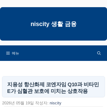
컨
텐
츠
로
niscity 생활 금융
건
너
뛰
기
메뉴
지용성 항산화제 코엔자임 Q10과 비타민
E가 심혈관 보호에 미치는 상호작용
2026년 05월 19일
작성자:
niscity