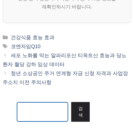
재확인하시기 바랍니다.
카
건강식품 효능 효과
테
태
코엔자임Q10
고
그
세포 노화를 막는 알파리포산 티옥트산 효능과 당뇨
리
환자 혈당 강하 임상 데이터
청년 소상공인 주거 연계형 자금 신청 자격과 사업장
주소지 이전 주의사항
검색
검
색