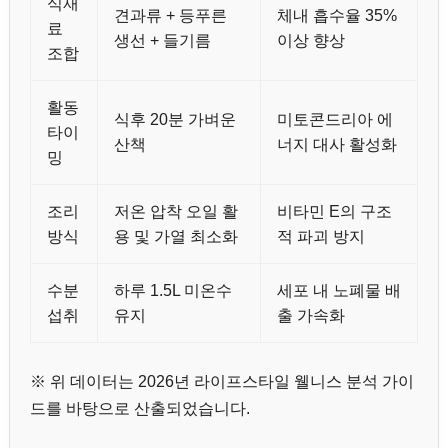
식재
견과류 + 등푸른
체내 흡수율 35%
료
생선 + 들기름
이상 향상
조합
활동
식후 20분 가벼운
미토콘드리아 에
타이
산책
너지 대사 활성화
밍
조리
저온 압착 오일 활
비타민 E의 구조
방식
용 및 가열 최소화
적 파괴 방지
수분
하루 1.5L 미온수
세포 내 노폐물 배
섭취
유지
출 가속화
※ 위 데이터는 2026년 라이프스타일 웰니스 분석 가이
드를 바탕으로 산출되었습니다.