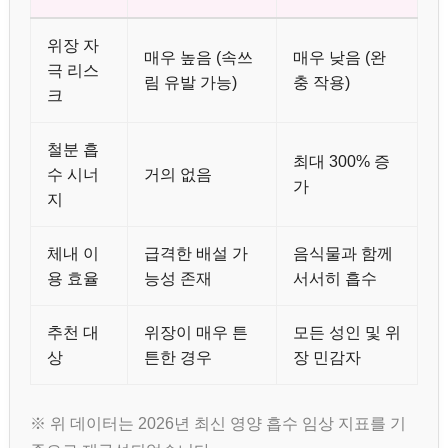
위장 자
매우 높음 (속쓰
매우 낮음 (완
극 리스
림 유발 가능)
충 작용)
크
철분 흡
최대 300% 증
수 시너
거의 없음
가
지
체내 이
급격한 배설 가
음식물과 함께
용 효율
능성 존재
서서히 흡수
추천 대
위장이 매우 튼
모든 성인 및 위
상
튼한 경우
장 민감자
※ 위 데이터는 2026년 최신 영양 흡수 임상 지표를 기