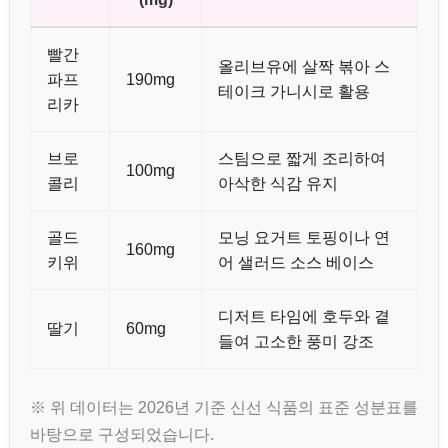
빨간
올리브유에 살짝 볶아 스
파프
190mg
테이크 가니시로 활용
리카
브로
스팀으로 짧게 조리하여
100mg
콜리
아삭한 식감 유지
골드
모닝 요거트 토핑이나 연
160mg
키위
어 샐러드 소스 베이스
디저트 타임에 호두와 곁
딸기
60mg
들여 고소한 풍미 강조
※ 위 데이터는 2026년 기준 신선 식품의 표준 성분표를
바탕으로 구성되었습니다.