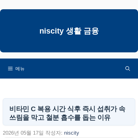
컨
텐
츠
로
niscity 생활 금융
건
너
뛰
기
메뉴
비타민 C 복용 시간 식후 즉시 섭취가 속
쓰림을 막고 철분 흡수를 돕는 이유
2026년 05월 17일
작성자:
niscity