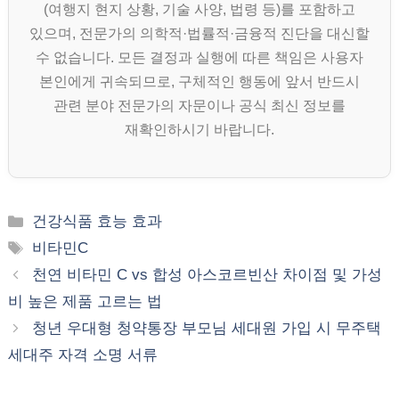
(여행지 현지 상황, 기술 사양, 법령 등)를 포함하고
있으며, 전문가의 의학적·법률적·금융적 진단을 대신할
수 없습니다. 모든 결정과 실행에 따른 책임은 사용자
본인에게 귀속되므로, 구체적인 행동에 앞서 반드시
관련 분야 전문가의 자문이나 공식 최신 정보를
재확인하시기 바랍니다.
카
건강식품 효능 효과
테
태
비타민C
고
그
천연 비타민 C vs 합성 아스코르빈산 차이점 및 가성
리
비 높은 제품 고르는 법
청년 우대형 청약통장 부모님 세대원 가입 시 무주택
세대주 자격 소명 서류