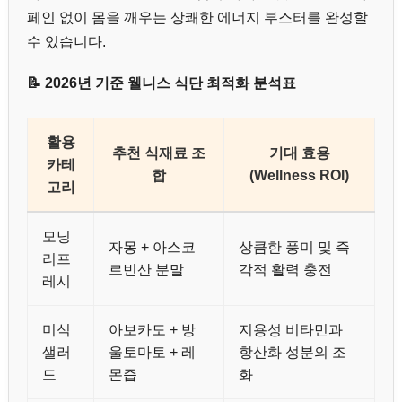
페인 없이 몸을 깨우는 상쾌한 에너지 부스터를 완성할
수 있습니다.
📝 2026년 기준 웰니스 식단 최적화 분석표
활용
추천 식재료 조
기대 효용
카테
합
(Wellness ROI)
고리
모닝
자몽 + 아스코
상큼한 풍미 및 즉
리프
르빈산 분말
각적 활력 충전
레시
미식
아보카도 + 방
지용성 비타민과
샐러
울토마토 + 레
항산화 성분의 조
드
몬즙
화