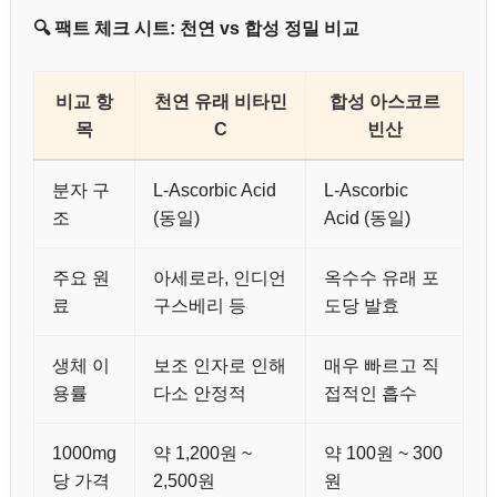
🔍 팩트 체크 시트: 천연 vs 합성 정밀 비교
비교 항
천연 유래 비타민
합성 아스코르
목
C
빈산
분자 구
L-Ascorbic Acid
L-Ascorbic
조
(동일)
Acid (동일)
주요 원
아세로라, 인디언
옥수수 유래 포
료
구스베리 등
도당 발효
생체 이
보조 인자로 인해
매우 빠르고 직
용률
다소 안정적
접적인 흡수
1000mg
약 1,200원 ~
약 100원 ~ 300
당 가격
2,500원
원