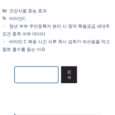
카
건강식품 효능 효과
테
태
비타민C
고
그
청년 부부 주민등록지 분리 시 청약 특별공급 세대주
리
요건 충족 여부 데이터
비타민 C 복용 시간 식후 즉시 섭취가 속쓰림을 막고
철분 흡수를 돕는 이유
검색
검
색