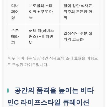
디너
브로콜리 스테
열에 강한 식재료
페어
이크 + 구운 마
위주의 든든한 한
링
늘
끼
수분
허브 티(히비스
일상적인 수분 섭
테라
커스) + 비타민
취의 고급화
피
C
※ 위 데이터는 일상적인 식재료의 조리 효율을 바탕으
로 구성된 가이드입니다.
공간의 품격을 높이는 비타
민C 라이프스타일 큐레이션