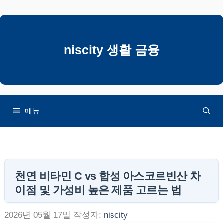
컨
텐
츠
로
niscity 생활 금융
건
너
뛰
기
메뉴
천연 비타민 C vs 합성 아스코르빈산 차
이점 및 가성비 높은 제품 고르는 법
2026년 05월 17일
작성자:
niscity