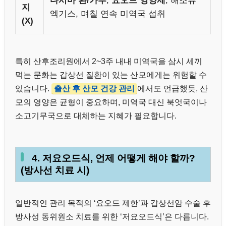
다시마 환/가루
,
요오드 영양제
, 해조류
지
엑기스, 며칠 연속 미역국 섭취
(X)
특히 산후조리원에서 2~3주 내내 미역국을 삼시 세끼
먹는 문화는 갑상선 질환이 있는 산모에게는 위험할 수
있습니다.
출산 후 산모 건강 관리
에서도 언급했듯, 산
모의 영양은 균형이 중요하며, 미역국 대신 북엇국이나
소고기무국으로 대체하는 지혜가 필요합니다.
4. 저요오드식, 언제 어떻게 해야 할까?
(방사선 치료 시)
일반적인 관리 목적의 ‘요오드 제한’과 갑상선암 수술 후
방사성 동위원소 치료를 위한 ‘저요오드식’은 다릅니다.