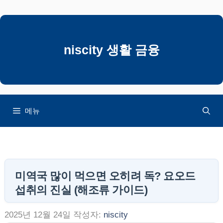
컨
텐
츠
로
niscity 생활 금융
건
너
뛰
기
메뉴
미역국 많이 먹으면 오히려 독? 요오드
섭취의 진실 (해조류 가이드)
2025년 12월 24일
작성자:
niscity