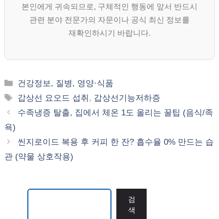
본인에게 귀속되므로, 구체적인 행동에 앞서 반드시
관련 분야 전문가의 자문이나 공식 최신 정보를
재확인하시기 바랍니다.
카
건강정보, 질병, 영양·식품
테
태
갑상선 요오드 섭취
,
갑상선기능저하증
고
그
수족냉증 탈출, 집에서 체온 1도 올리는 꿀팁 (음식/족
리
욕)
씬지로이드 복용 후 커피 한 잔? 흡수율 0% 만드는 습
관 (약물 상호작용)
검색
검
색