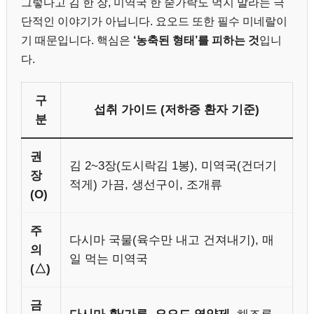
그렇다고 김 한 장, 미역국 한 숟가락도 먹지 말라는 극
단적인 이야기가 아닙니다. 요오드 또한 필수 미네랄이
기 때문입니다. 핵심은
‘농축된 형태’를 피하는 것
입니
다.
구
섭취 가이드 (저하증 환자 기준)
분
권
김 2~3장(도시락김 1봉), 미역국(건더기
장
적게) 가끔, 생선구이, 조개류
(O)
주
다시마 국물(육수만 내고 건져내기), 매
의
일 먹는 미역국
(△)
금