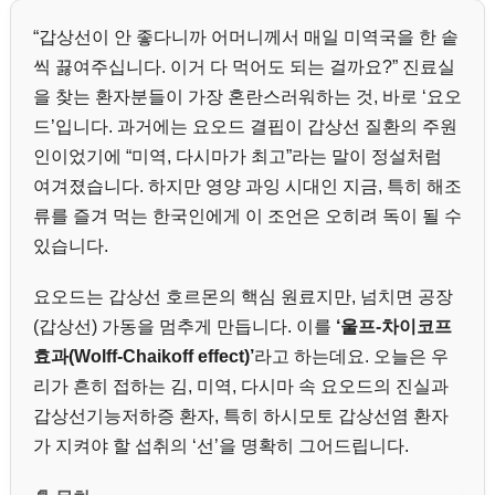
“갑상선이 안 좋다니까 어머니께서 매일 미역국을 한 솥
씩 끓여주십니다. 이거 다 먹어도 되는 걸까요?” 진료실
을 찾는 환자분들이 가장 혼란스러워하는 것, 바로 ‘요오
드’입니다. 과거에는 요오드 결핍이 갑상선 질환의 주원
인이었기에 “미역, 다시마가 최고”라는 말이 정설처럼
여겨졌습니다. 하지만 영양 과잉 시대인 지금, 특히 해조
류를 즐겨 먹는 한국인에게 이 조언은 오히려 독이 될 수
있습니다.
요오드는 갑상선 호르몬의 핵심 원료지만, 넘치면 공장
(갑상선) 가동을 멈추게 만듭니다. 이를
‘울프-차이코프
효과(Wolff-Chaikoff effect)’
라고 하는데요. 오늘은 우
리가 흔히 접하는 김, 미역, 다시마 속 요오드의 진실과
갑상선기능저하증 환자, 특히 하시모토 갑상선염 환자
가 지켜야 할 섭취의 ‘선’을 명확히 그어드립니다.