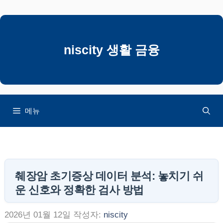
컨
텐
츠
로
niscity 생활 금융
건
너
뛰
기
메뉴
췌장암 초기증상 데이터 분석: 놓치기 쉬
운 신호와 정확한 검사 방법
2026년 01월 12일
작성자:
niscity