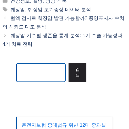
카
건강정보, 질병, 영양·식품
테
태
췌장암
,
췌장암 초기증상 데이터 분석
고
그
혈액 검사로 췌장암 발견 가능할까? 종양표지자 수치
리
의 신뢰도 대조 분석
췌장암 기수별 생존율 통계 분석: 1기 수술 가능성과
4기 치료 전략
검색
검
색
운전자보험 중대법규 위반 12대 중과실